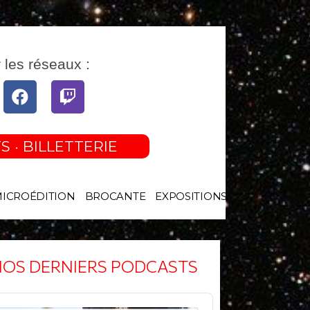
 les réseaux :
tube
Facebook
Twitch
S · BILLETTERIE
MICROÉDITION
BROCANTE
EXPOSITIONS
OS DERNIERS PODCASTS
o