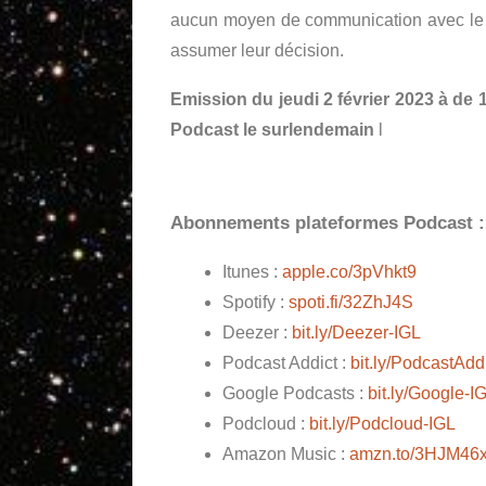
aucun moyen de communication avec le re
assumer leur décision.
Emission du jeudi 2 février 2023 à de
Podcast le surlendemain
l
Abonnements plateformes Podcast :
Itunes :
apple.co/3pVhkt9
Spotify :
spoti.fi/32ZhJ4S
Deezer :
bit.ly/Deezer-IGL
Podcast Addict :
bit.ly/PodcastAdd
Google Podcasts :
bit.ly/Google-I
Podcloud :
bit.ly/Podcloud-IGL
Amazon Music :
amzn.to/3HJM46