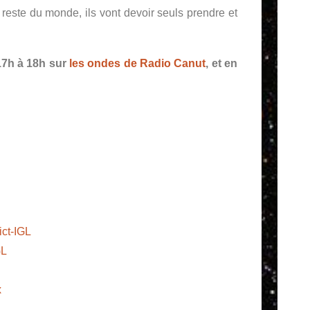
ste du monde, ils vont devoir seuls prendre et
 17h à 18h sur
les ondes de Radio Canut
, et en
ict-IGL
GL
x