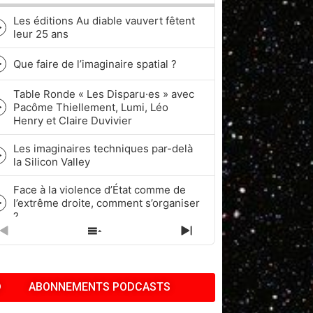
Les éditions Au diable vauvert fêtent
Episode
leur 25 ans
play
icon
Que faire de l’imaginaire spatial ?
Episode
play
Table Ronde « Les Disparu·es » avec
icon
Pacôme Thiellement, Lumi, Léo
Episode
Henry et Claire Duvivier
play
icon
Les imaginaires techniques par-delà
Episode
la Silicon Valley
play
icon
Face à la violence d’État comme de
l’extrême droite, comment s’organiser
Episode
?
play
icon
PREVIOUS
SHOW
NEXT
Quel rapport à l’historicité dans les
EPISODE
EPISODES
EPISODE
cycles de Fantasy et de Science-
Episode
LIST
fiction ?
play
ABONNEMENTS PODCASTS
icon
Pop Culture, Nostalgie et Capitalisme
| Pacôme Thiellement, Benj & Kath