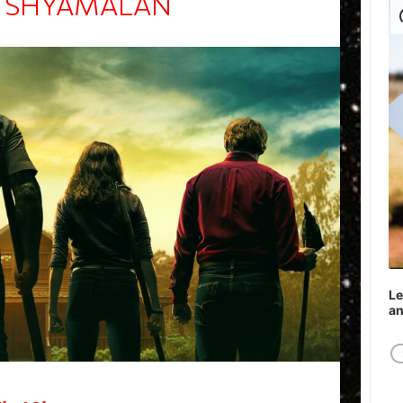
T SHYAMALAN
Play
Le
a