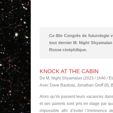
Ce 80e Congrès de futurologie vo
tout dernier M. Night Shyamalan so
Russe cinéphilique.
KNOCK AT THE CABIN
De M. Night Shyamalan (2023 / 1h40 / Et
Avec Dave Bautista, Jonathan Groff (II), 
Alors qu’ils passent leurs vacances dans 
et ses parents sont pris en otage par q
impossible afin d’éviter l’imminence de