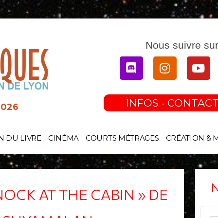
Nous suivre sur
Discord
Instagram
You
INFOS · CONTACT
2026
N DU LIVRE
CINÉMA
COURTS MÉTRAGES
CRÉATION & 
N
NOCK AT THE CABIN » DE
Audi