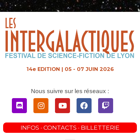
Aller
au
contenu
14e EDITION | 05 - 07 JUIN 2026
Nous suivre sur les réseaux :
Discord
Instagram
Youtube
Facebook
Twitch
INFOS · CONTACTS · BILLETTERIE