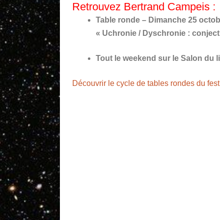
Retrouvez Bertrand Campeis :
Table ronde – Dimanche 25 octobre
« Uchronie / Dyschronie : conjectur
Tout le weekend sur le Salon du li
Découvrir le cycle de tables rondes du fest