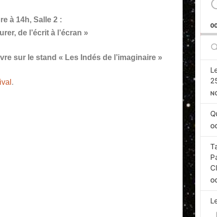
 à 14h, Salle 2 :
0
er, de l’écrit à l’écran
»
S
E
vre sur le stand « Les Indés de l’imaginaire »
L
2
ival
.
N
Qu
O
T
P
C
O
L
Si