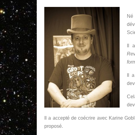
Né 
dév
Sci
Il 
Rev
for
Il 
dev
Cel
dev
Il a accepté de coécrire avec Karine Gobl
proposé.