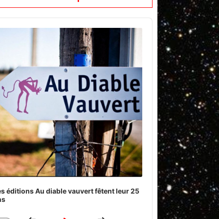
o
er
s éditions Au diable vauvert fêtent leur 25
ns
Download