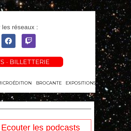
 les réseaux :
tube
Facebook
Twitch
S · BILLETTERIE
MICROÉDITION
BROCANTE
EXPOSITIONS
Ecouter les podcasts