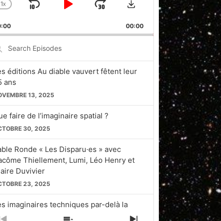
1
X
SKIP
PLAY
JUMP
CHANGE
PLAYBACK
BACKWARD
PAUSE
FORWARD
0:00
RATE
00:00
earch
pisodes
es éditions Au diable vauvert fêtent leur
5 ans
OVEMBRE 13, 2025
e faire de l’imaginaire spatial ?
CTOBRE 30, 2025
able Ronde « Les Disparu·es » avec
acôme Thiellement, Lumi, Léo Henry et
laire Duvivier
CTOBRE 23, 2025
es imaginaires techniques par-delà la
licon Valley