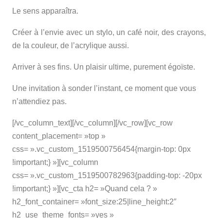
Le sens apparaîtra.
Créer à l’envie avec un stylo, un café noir, des crayons,
de la couleur, de l’acrylique aussi.
Arriver à ses fins. Un plaisir ultime, purement égoïste.
Une invitation à sonder l’instant, ce moment que vous
n’attendiez pas.
[/vc_column_text][/vc_column][/vc_row][vc_row
content_placement= »top »
css= ».vc_custom_1519500756454{margin-top: 0px
!important;} »][vc_column
css= ».vc_custom_1519500782963{padding-top: -20px
!important;} »][vc_cta h2= »Quand cela ? »
h2_font_container= »font_size:25|line_height:2″
h2_use_theme_fonts= »yes »