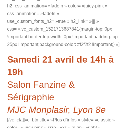
h2_css_animation= »fadeIn » color= »juicy-pink »
css_animation= »fadeIn »
use_custom_fonts_h2= »true » h2_link= »||| »
css= ».vc_custom_1521713687841{margin-top: 0px
!important;border-top-width: 0px !important;padding-top:
25px !important;background-color: #f2f2f2 !important;} »]
Samedi 21 avril de 14h à
19h
Salon Fanzine &
Sérigraphie
MJC Monplasir, Lyon 8e
[/vc_cta][vc_btn title= »Plus d’infos » style= »classic »
color= »juicy-pink » size= »xs » align= »right »