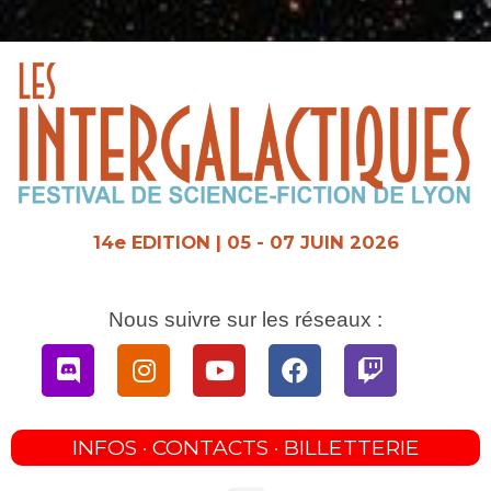
Aller
au
contenu
14e EDITION | 05 - 07 JUIN 2026
Nous suivre sur les réseaux :
Discord
Instagram
Youtube
Facebook
Twitch
INFOS · CONTACTS · BILLETTERIE