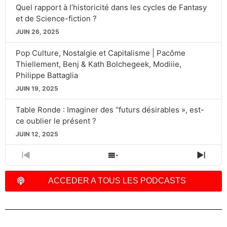
Quel rapport à l’historicité dans les cycles de Fantasy
et de Science-fiction ?
JUIN 26, 2025
Pop Culture, Nostalgie et Capitalisme | Pacôme
Thiellement, Benj & Kath Bolchegeek, Modiiie,
Philippe Battaglia
JUIN 19, 2025
Table Ronde : Imaginer des “futurs désirables », est-
ce oublier le présent ?
JUIN 12, 2025
PREVIOUS
SHOW
NEXT
EPISODE
EPISODES
EPIS
LIST
ACCEDER A TOUS LES PODCASTS