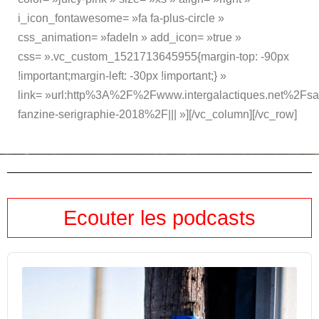
i_icon_fontawesome= »fa fa-plus-circle »
css_animation= »fadeIn » add_icon= »true »
css= ».vc_custom_1521713645955{margin-top: -90px
!important;margin-left: -30px !important;} »
link= »url:http%3A%2F%2Fwww.intergalactiques.net%2Fsa
fanzine-serigraphie-2018%2F||| »][/vc_column][/vc_row]
Ecouter les podcasts
Audio
Player