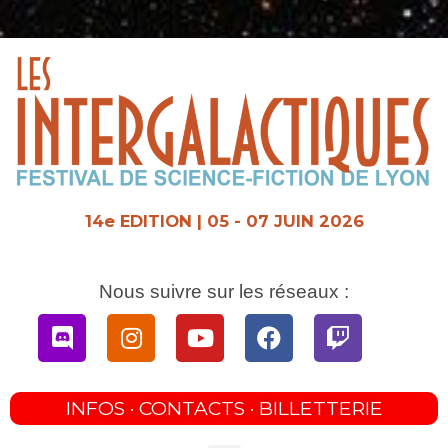
Aller
au
contenu
14e EDITION | 05 - 07 JUIN 2026
Nous suivre sur les réseaux :
Discord
Instagram
Youtube
Facebook
Twitch
INFOS · CONTACTS · BILLETTERIE