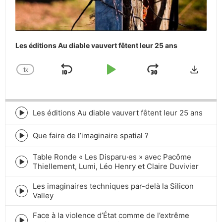
Les éditions Au diable vauvert fêtent leur 25 ans
Downlo
1
X
SKIP
PLAY
JUMP
CHANGE
PLAYBACK
BACKWARD
PAUSE
FORWARD
RATE
Les éditions Au diable vauvert fêtent leur 25 ans
Episode
play
icon
Que faire de l’imaginaire spatial ?
Episode
play
Table Ronde « Les Disparu·es » avec Pacôme
icon
Episode
Thiellement, Lumi, Léo Henry et Claire Duvivier
play
icon
Les imaginaires techniques par-delà la Silicon
Episode
Valley
play
icon
Face à la violence d’État comme de l’extrême