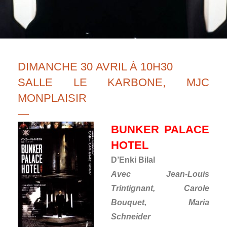
DIMANCHE 30 AVRIL À 10H30
SALLE LE KARBONE, MJC
MONPLAISIR
—
BUNKER PALACE
HOTEL
D’Enki Bilal
Avec Jean-Louis
Trintignant, Carole
Bouquet, Maria
Schneider