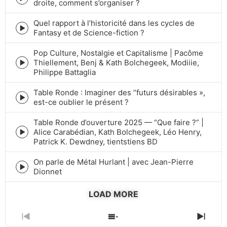
Episode
droite, comment s’organiser ?
play
icon
Quel rapport à l’historicité dans les cycles de
Episode
Fantasy et de Science-fiction ?
play
icon
Pop Culture, Nostalgie et Capitalisme | Pacôme
Thiellement, Benj & Kath Bolchegeek, Modiiie,
Episode
Philippe Battaglia
play
icon
Table Ronde : Imaginer des “futurs désirables »,
Episode
est-ce oublier le présent ?
play
icon
Table Ronde d’ouverture 2025 — “Que faire ?” |
Alice Carabédian, Kath Bolchegeek, Léo Henry,
Episode
Patrick K. Dewdney, tientstiens BD
play
icon
On parle de Métal Hurlant | avec Jean-Pierre
Episode
Dionnet
play
icon
LOAD MORE
PREVIOUS
SHOW
NEXT