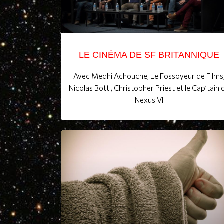
LE CINÉMA DE SF BRITANNIQUE
Avec Medhi Achouche, Le Fossoyeur de Films
Nicolas Botti, Christopher Priest et le Cap’tain 
Nexus VI