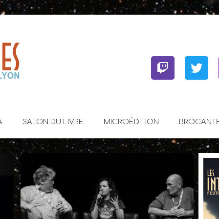
Twitch
Twit
A
SALON DU LIVRE
MICROÉDITION
BROCANT