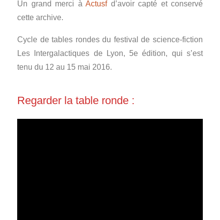
Un grand merci à
Actusf
d’avoir capté et conservé
cette archive.
Cycle de tables rondes du festival de science-fiction
Les Intergalactiques de Lyon, 5e édition, qui s’est
tenu du 12 au 15 mai 2016.
Regarder la table ronde :