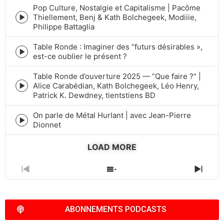
icon
Pop Culture, Nostalgie et Capitalisme | Pacôme
Thiellement, Benj & Kath Bolchegeek, Modiiie,
Episode
Philippe Battaglia
play
icon
Table Ronde : Imaginer des “futurs désirables »,
Episode
est-ce oublier le présent ?
play
icon
Table Ronde d’ouverture 2025 — “Que faire ?” |
Alice Carabédian, Kath Bolchegeek, Léo Henry,
Episode
Patrick K. Dewdney, tientstiens BD
play
icon
On parle de Métal Hurlant | avec Jean-Pierre
Episode
Dionnet
play
icon
LOAD MORE
PREVIOUS
SHOW
NEXT
EPISODE
EPISODES
EPIS
LIST
ABONNEMENTS PODCASTS