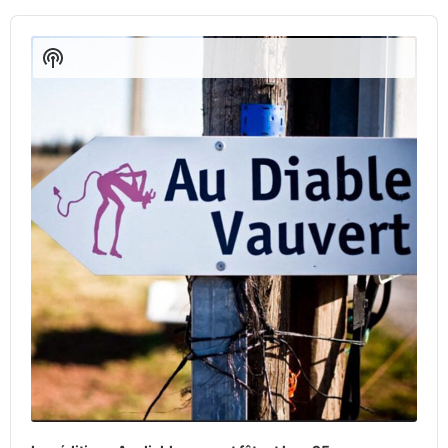
Audio
Player
Show
Podcast
Information