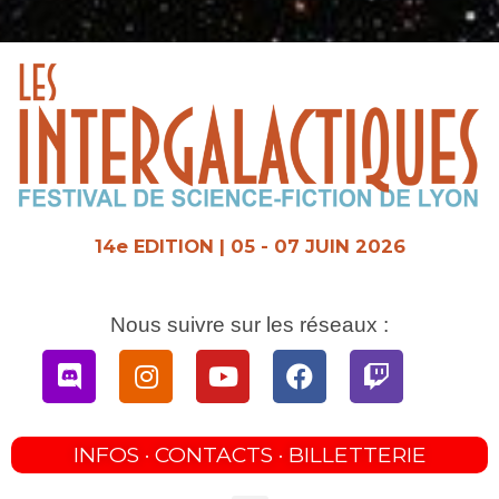
Aller
au
contenu
14e EDITION | 05 - 07 JUIN 2026
Nous suivre sur les réseaux :
Discord
Instagram
Youtube
Facebook
Twitch
INFOS · CONTACTS · BILLETTERIE