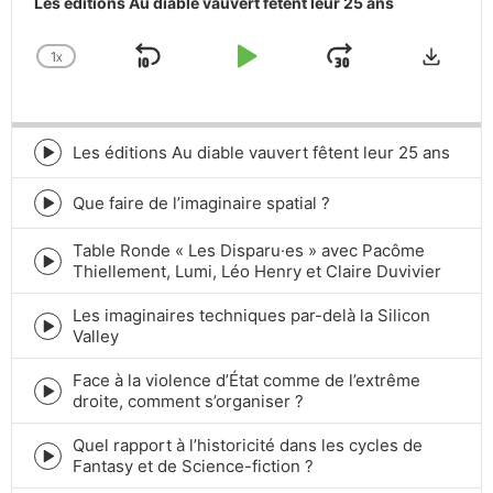
Les éditions Au diable vauvert fêtent leur 25 ans
Downlo
1
X
SKIP
PLAY
JUMP
CHANGE
PLAYBACK
BACKWARD
PAUSE
FORWARD
RATE
Les éditions Au diable vauvert fêtent leur 25 ans
Episode
play
icon
Que faire de l’imaginaire spatial ?
Episode
play
Table Ronde « Les Disparu·es » avec Pacôme
icon
Episode
Thiellement, Lumi, Léo Henry et Claire Duvivier
play
icon
Les imaginaires techniques par-delà la Silicon
Episode
Valley
play
icon
Face à la violence d’État comme de l’extrême
Episode
droite, comment s’organiser ?
play
icon
Quel rapport à l’historicité dans les cycles de
Episode
Fantasy et de Science-fiction ?
play