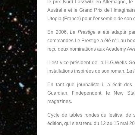
le prix Kurd Lasswitz en Allemagne, le 
Australie et le Grand Prix de l’Imaginair
Utopia (France) pour l’ensemble de son 
En 2006,
Le Prestige
a été adapté par
commandes Le Prestige a été n°1 au box o
reçu deux nominations aux Academy Awa
Il est vice-président de la H.G.Wells S
installations inspirées de son roman,
La F
En tant que journaliste il a écrit des
Guardian, l’Independent, le New S
magazines.
Cycle de tables rondes du festival de s
édition, qui s’est tenu du 12 au 15 mai 2