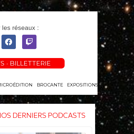
 les réseaux :
tube
Facebook
Twitch
S · BILLETTERIE
MICROÉDITION
BROCANTE
EXPOSITIONS
OS DERNIERS PODCASTS
o