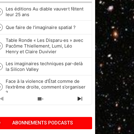
Les éditions Au diable vauvert fêtent
Episode
leur 25 ans
play
icon
Que faire de l’imaginaire spatial ?
Episode
play
Table Ronde « Les Disparu·es » avec
icon
Pacôme Thiellement, Lumi, Léo
Episode
Henry et Claire Duvivier
play
icon
Les imaginaires techniques par-delà
Episode
la Silicon Valley
play
icon
Face à la violence d’État comme de
l’extrême droite, comment s’organiser
Episode
?
play
icon
PREVIOUS
SHOW
NEXT
Quel rapport à l’historicité dans les
EPISODE
EPISODES
EPISODE
cycles de Fantasy et de Science-
Episode
LIST
fiction ?
play
ABONNEMENTS PODCASTS
icon
Pop Culture, Nostalgie et Capitalisme
| Pacôme Thiellement, Benj & Kath