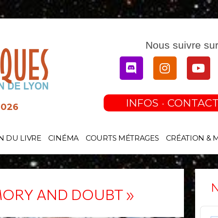
Nous suivre sur
Discord
Instagram
You
INFOS · CONTACT
2026
N DU LIVRE
CINÉMA
COURTS MÉTRAGES
CRÉATION & 
N
EMORY AND DOUBT »
Audi