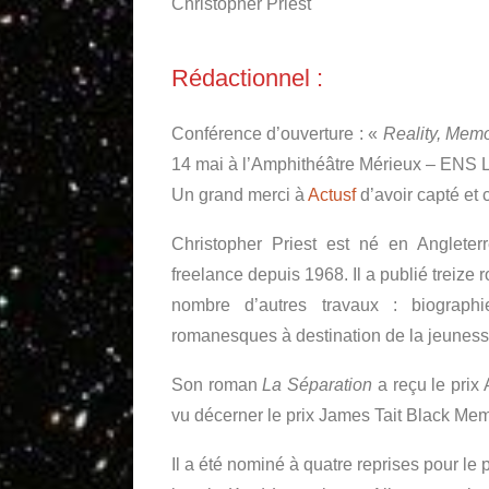
Christopher Priest
Rédactionnel :
Conférence d’ouverture : «
Reality, Mem
14 mai à l’Amphithéâtre Mérieux – ENS 
Un grand merci à
Actusf
d’avoir capté et 
Christopher Priest est né en Angleter
freelance depuis 1968. Il a publié treize 
nombre d’autres travaux : biographie
romanesques à destination de la jeuness
Son roman
La Séparation
a reçu le prix 
vu décerner le prix James Tait Black Me
Il a été nominé à quatre reprises pour le 