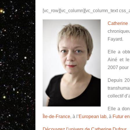
[vc_row][vc_column][vc_column_text css_a
Catherin
chroniqu
Fayard.
Elle a obt
Ainé et le
2007 pour
Depuis 201
transhuman
collectif d
Elle a don
Île-de-France
, à l’
European lab
, à
Futur en
Découvrez l’univers de Catherine Dufour