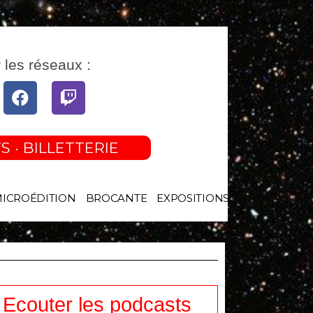
 les réseaux :
tube
Facebook
Twitch
S · BILLETTERIE
MICROÉDITION
BROCANTE
EXPOSITIONS
Ecouter les podcasts