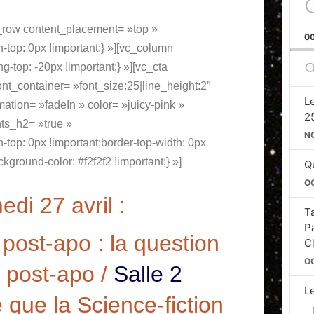
c_row content_placement= »top »
0
op: 0px !important;} »][vc_column
S
op: -20px !important;} »][vc_cta
E
nt_container= »font_size:25|line_height:2″
L
ion= »fadeIn » color= »juicy-pink »
2
ts_h2= »true »
N
op: 0px !important;border-top-width: 0px
kground-color: #f2f2f2 !important;} »]
Qu
O
di 27 avril :
T
P
post-apo : la question
C
O
e post-apo /
Salle 2
L
 que la Science-fiction
Si