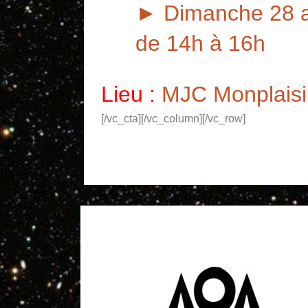
► Dimanche 28 av
de 14h à 16h
Lieu :
MJC Monplaisir
[/vc_cta][/vc_column][/vc_row]