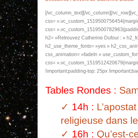
[/vc_column_text][/vc_column][/vc_row][v
css= ».vc_custom_1519500756454{margin-t
css= ».vc_custom_1519500782963{padding-t
h2= »Retrouvez Catherine Dufour : » h2_fo
h2_use_theme_fonts= »yes » h2_css_animat
css_animation= »fadeIn » use_custom_fon
css= ».vc_custom_1519512420679{margin-t
!important;padding-top: 25px !important;bac
Tables Rondes :
Same
✓
14h :
L’apostat 
religieuse dans l
✓
16h :
Qu’est-ce