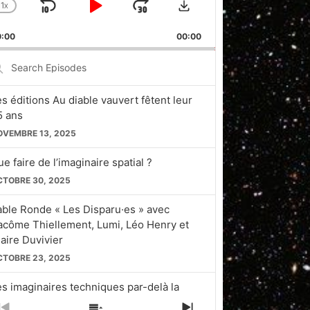
1
X
SKIP
PLAY
JUMP
CHANGE
PLAYBACK
BACKWARD
PAUSE
FORWARD
0:00
RATE
00:00
earch
pisodes
es éditions Au diable vauvert fêtent leur
5 ans
OVEMBRE 13, 2025
e faire de l’imaginaire spatial ?
CTOBRE 30, 2025
able Ronde « Les Disparu·es » avec
acôme Thiellement, Lumi, Léo Henry et
laire Duvivier
CTOBRE 23, 2025
es imaginaires techniques par-delà la
licon Valley