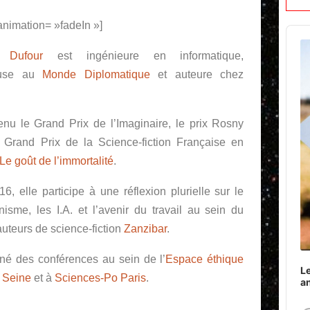
nimation= »fadeIn »]
Audi
Play
e Dufour
est ingénieure en informatique,
euse au
Monde Diplomatique
et auteure chez
enu le Grand Prix de l’Imaginaire, le prix Rosny
 Grand Prix de la Science-fiction Française en
Le goût de l’immortalité
.
6, elle participe à une réflexion plurielle sur le
isme, les I.A. et l’avenir du travail au sein du
’auteurs de science-fiction
Zanzibar
.
né des conférences au sein de l’
Espace éthique
Le
 Seine
et à
Sciences-Po Paris
.
a