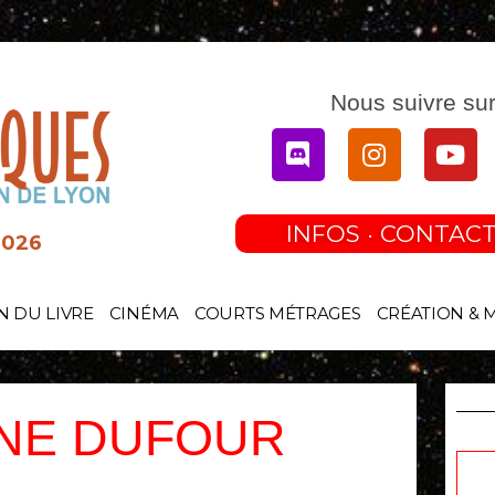
Nous suivre sur
Discord
Instagram
You
INFOS · CONTACT
2026
N DU LIVRE
CINÉMA
COURTS MÉTRAGES
CRÉATION & 
NE DUFOUR