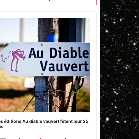
o
er
s éditions Au diable vauvert fêtent leur 25
ns
Download