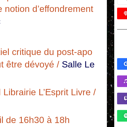
JU
te notion d’effondrement
F
c
l
JU
Qu
d
el critique du post-apo
JU
t être dévoyé /
Salle Le
P
P
B
JU
Librairie L’Esprit Livre /
T
d
JU
l de 16h30 à 18h