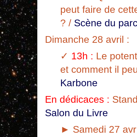
peut faire de cet
? /
Scène du par
Dimanche 28 avril :
✓
13h :
Le potenti
et comment il peu
Karbone
En dédicaces :
Stand 
Salon du Livre
► Samedi 27 avri