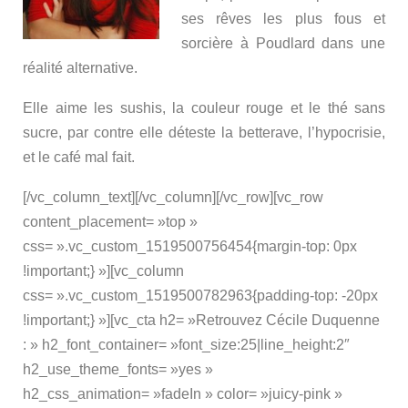
ses rêves les plus fous et
sorcière à Poudlard dans une
réalité alternative.
Elle aime les sushis, la couleur rouge et le thé sans
sucre, par contre elle déteste la betterave, l’hypocrisie,
et le café mal fait.
[/vc_column_text][/vc_column][/vc_row][vc_row
content_placement= »top »
css= ».vc_custom_1519500756454{margin-top: 0px
!important;} »][vc_column
css= ».vc_custom_1519500782963{padding-top: -20px
!important;} »][vc_cta h2= »Retrouvez Cécile Duquenne
: » h2_font_container= »font_size:25|line_height:2″
h2_use_theme_fonts= »yes »
h2_css_animation= »fadeIn » color= »juicy-pink »