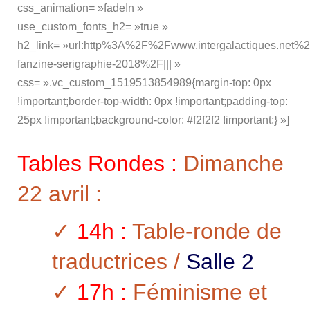
css_animation= »fadeIn »
use_custom_fonts_h2= »true »
h2_link= »url:http%3A%2F%2Fwww.intergalactiques.net%2
fanzine-serigraphie-2018%2F||| »
css= ».vc_custom_1519513854989{margin-top: 0px
!important;border-top-width: 0px !important;padding-top:
25px !important;background-color: #f2f2f2 !important;} »]
Tables Rondes :
Dimanche
22 avril :
✓
14h :
Table-ronde de
traductrices /
Salle 2
✓
17h :
Féminisme et