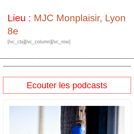
Lieu :
MJC Monplaisir, Lyon
8e
[/vc_cta][/vc_column][/vc_row]
Ecouter les podcasts
Audio
Player