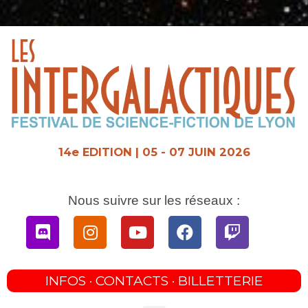
Aller
au
contenu
14e EDITION | 05 - 07 JUIN 2026
Nous suivre sur les réseaux :
Discord
Instagram
Youtube
Facebook
Twitch
INFOS · CONTACTS · BILLETTERIE