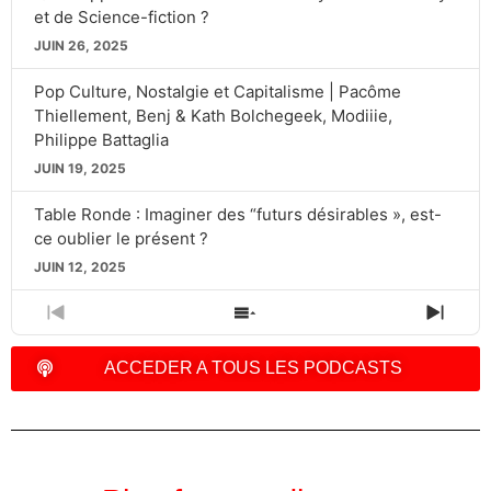
et de Science-fiction ?
JUIN 26, 2025
Pop Culture, Nostalgie et Capitalisme | Pacôme
Thiellement, Benj & Kath Bolchegeek, Modiiie,
Philippe Battaglia
JUIN 19, 2025
Table Ronde : Imaginer des “futurs désirables », est-
ce oublier le présent ?
JUIN 12, 2025
PREVIOUS
SHOW
NEXT
EPISODE
EPISODES
EPIS
LIST
ACCEDER A TOUS LES PODCASTS