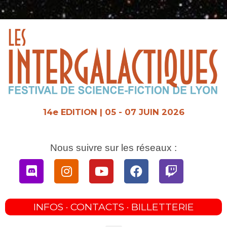
Aller
au
contenu
14e EDITION | 05 - 07 JUIN 2026
Nous suivre sur les réseaux :
Discord
Instagram
Youtube
Facebook
Twitch
INFOS · CONTACTS · BILLETTERIE