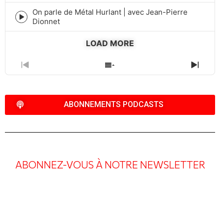
icon
On parle de Métal Hurlant | avec Jean-Pierre
Episode
Dionnet
play
icon
LOAD MORE
PREVIOUS
SHOW
NEXT
EPISODE
EPISODES
EPIS
LIST
ABONNEMENTS PODCASTS
ABONNEZ-VOUS À NOTRE NEWSLETTER