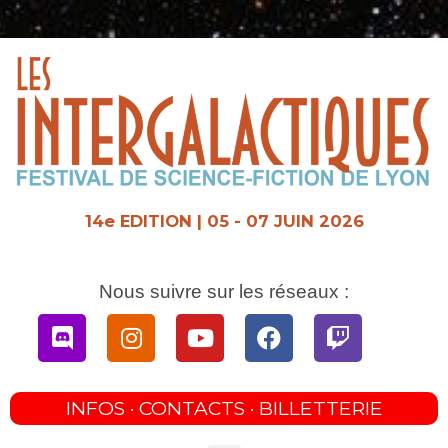
Aller
au
contenu
14e EDITION | 05 - 07 JUIN 2026
Nous suivre sur les réseaux :
Discord
Instagram
Youtube
Facebook
Twitch
INFOS · CONTACTS · BILLETTERIE