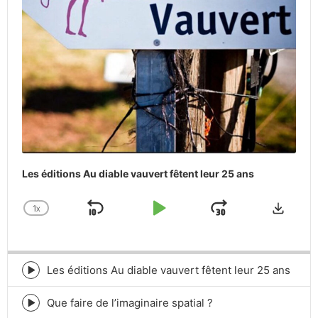
Les éditions Au diable vauvert fêtent leur 25 ans
Downlo
1
X
SKIP
PLAY
JUMP
CHANGE
PLAYBACK
BACKWARD
PAUSE
FORWARD
RATE
Les éditions Au diable vauvert fêtent leur 25 ans
Episode
play
icon
Que faire de l’imaginaire spatial ?
Episode