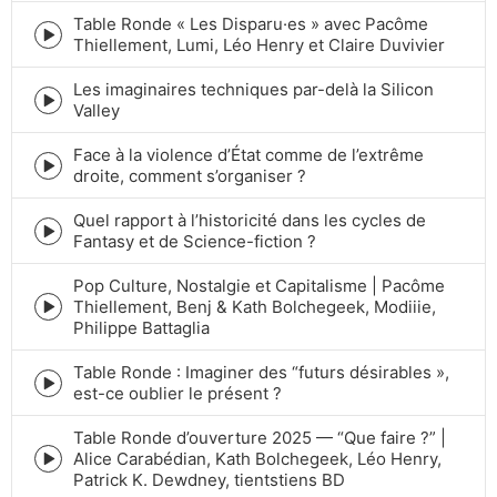
play
Table Ronde « Les Disparu·es » avec Pacôme
icon
Episode
Thiellement, Lumi, Léo Henry et Claire Duvivier
play
icon
Les imaginaires techniques par-delà la Silicon
Episode
Valley
play
icon
Face à la violence d’État comme de l’extrême
Episode
droite, comment s’organiser ?
play
icon
Quel rapport à l’historicité dans les cycles de
Episode
Fantasy et de Science-fiction ?
play
icon
Pop Culture, Nostalgie et Capitalisme | Pacôme
Thiellement, Benj & Kath Bolchegeek, Modiiie,
Episode
Philippe Battaglia
play
icon
Table Ronde : Imaginer des “futurs désirables »,
Episode
est-ce oublier le présent ?
play
icon
Table Ronde d’ouverture 2025 — “Que faire ?” |
Alice Carabédian, Kath Bolchegeek, Léo Henry,
Episode
Patrick K. Dewdney, tientstiens BD
play