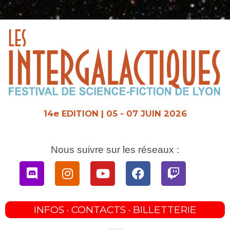
Aller
au
contenu
14e EDITION | 05 - 07 JUIN 2026
Nous suivre sur les réseaux :
Discord
Instagram
Youtube
Facebook
Twitch
INFOS · CONTACTS · BILLETTERIE