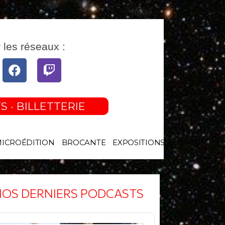
 les réseaux :
tube
Facebook
Twitch
S · BILLETTERIE
MICROÉDITION
BROCANTE
EXPOSITIONS
OS DERNIERS PODCASTS
o