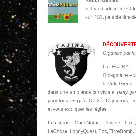
Redori Games
« Teambudd.io » est l
sur PS1, jouable direct
DÉCOUVERTE
Organisé par l
La FAJIRA – 
l’Imaginaire – 
le Vide Grenier
dans une ambiance conviviale:
party g
pour tous les goût! De 2 à 10 joueurs i
et vous expliquer les règles.
Les jeux :
CodeName, Concept, Dixit, 
LaChose, LonnyQuest, Poc, TimeBomb…e