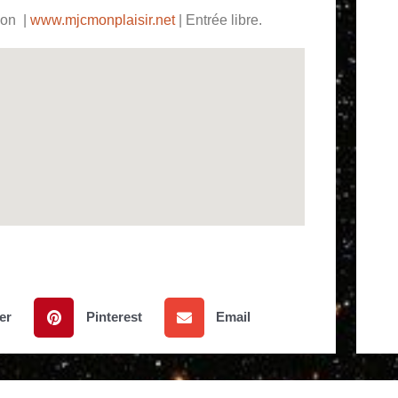
n ‎ |
www.mjcmonplaisir.net
| Entrée libre.
er
Pinterest
Email