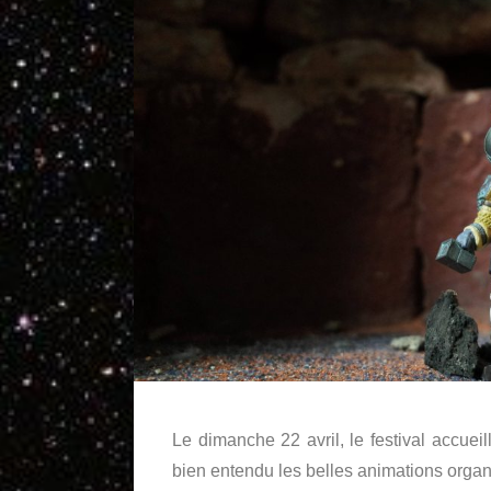
Le dimanche 22 avril, le festival accue
bien entendu les belles animations organi