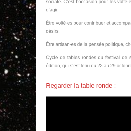
sociale. C’est l’occasion pour les volté
d’agir.
Être volté·es pour contribuer et accomp
désirs.
Être artisan-es de la pensée politique, c
Cycle de tables rondes du festival de s
édition, qui s’est tenu du 23 au 29 octobr
Regarder la table ronde :