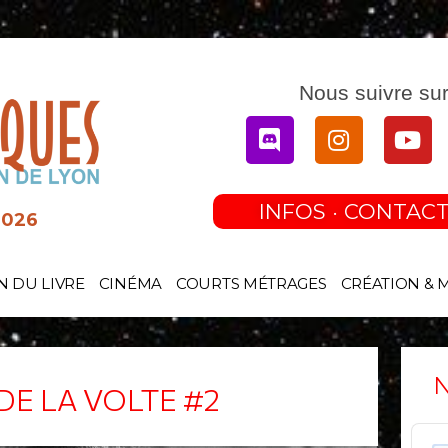
Nous suivre sur
Discord
Instagram
You
INFOS · CONTACT
2026
N DU LIVRE
CINÉMA
COURTS MÉTRAGES
CRÉATION & 
N
 DE LA VOLTE #2
Audi