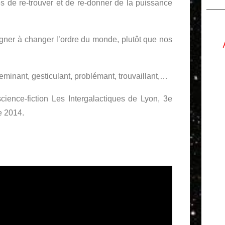
·es de re-trouver et de re-donner de la puissance
agner à changer l’ordre du monde, plutôt que nos
heminant, gesticulant, problémant, trouvaillant,…
cience-fiction Les Intergalactiques de Lyon, 3e
e 2014.