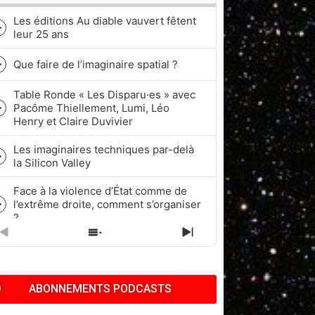
Les éditions Au diable vauvert fêtent
Episode
leur 25 ans
play
icon
Que faire de l’imaginaire spatial ?
Episode
play
Table Ronde « Les Disparu·es » avec
icon
Pacôme Thiellement, Lumi, Léo
Episode
Henry et Claire Duvivier
play
icon
Les imaginaires techniques par-delà
Episode
la Silicon Valley
play
icon
Face à la violence d’État comme de
l’extrême droite, comment s’organiser
Episode
?
play
icon
PREVIOUS
SHOW
NEXT
Quel rapport à l’historicité dans les
EPISODE
EPISODES
EPISODE
cycles de Fantasy et de Science-
Episode
LIST
fiction ?
play
ABONNEMENTS PODCASTS
icon
Pop Culture, Nostalgie et Capitalisme
| Pacôme Thiellement, Benj & Kath