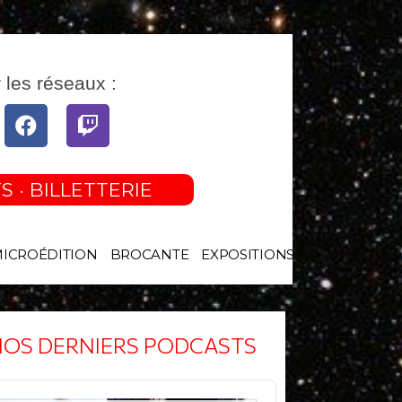
 les réseaux :
tube
Facebook
Twitch
S · BILLETTERIE
MICROÉDITION
BROCANTE
EXPOSITIONS
OS DERNIERS PODCASTS
o