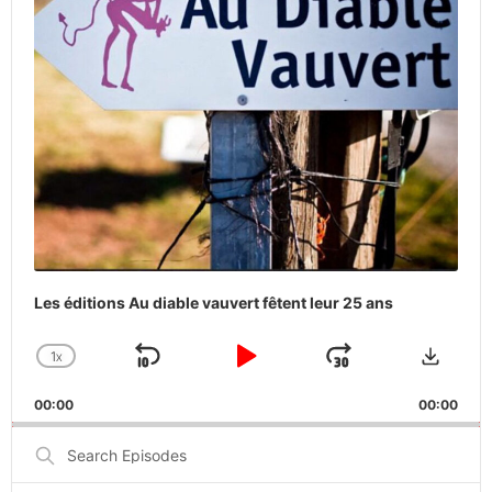
Les éditions Au diable vauvert fêtent leur 25 ans
Downlo
1
X
SKIP
PLAY
JUMP
CHANGE
PLAYBACK
BACKWARD
PAUSE
FORWARD
00:00
RATE
00:00
Search
Episodes