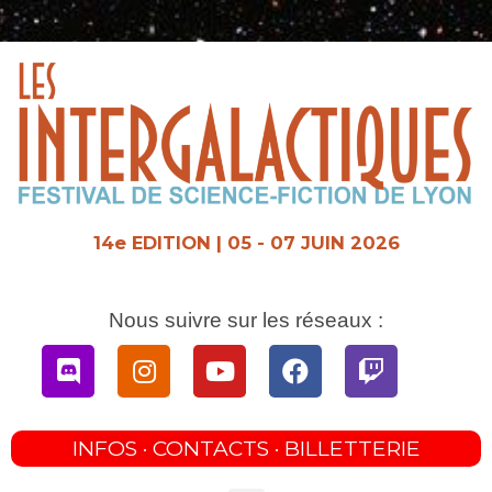
Aller
au
contenu
14e EDITION | 05 - 07 JUIN 2026
Nous suivre sur les réseaux :
Discord
Instagram
Youtube
Facebook
Twitch
INFOS · CONTACTS · BILLETTERIE