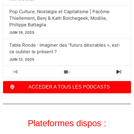
Pop Culture, Nostalgie et Capitalisme | Pacôme
Thiellement, Benj & Kath Bolchegeek, Modiiie,
Philippe Battaglia
JUIN 19, 2025
Table Ronde : Imaginer des “futurs désirables », est-
ce oublier le présent ?
JUIN 12, 2025
PREVIOUS
SHOW
NEXT
EPISODE
EPISODES
EPIS
LIST
ACCEDER A TOUS LES PODCASTS
Plateformes dispos :