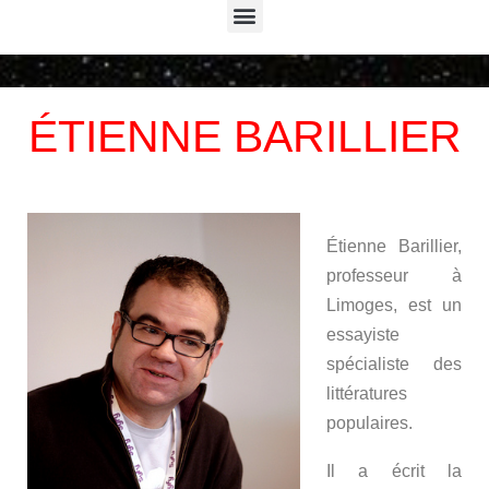
Menu
ÉTIENNE BARILLIER
Étienne Barillier,
professeur à
Limoges, est un
essayiste
spécialiste des
littératures
populaires.
Il a écrit la