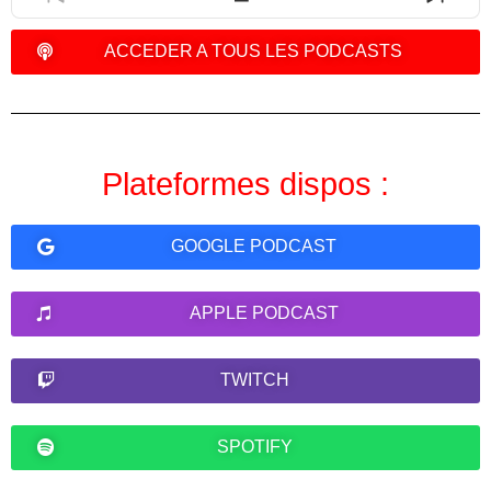
PREVIOUS
SHOW
NEXT
EPISODE
EPISODES
EPIS
LIST
ACCEDER A TOUS LES PODCASTS
Plateformes dispos :
GOOGLE PODCAST
APPLE PODCAST
TWITCH
SPOTIFY