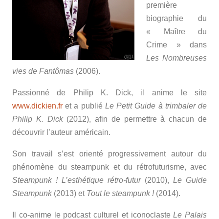
première
biographie du
« Maître du
Crime » dans
Les Nombreuses
vies de Fantômas
(2006).
Passionné de Philip K. Dick, il anime le site
www.dickien.fr
et a publié
Le Petit Guide à trimbaler de
Philip K. Dick
(2012), afin de permettre à chacun de
découvrir l’auteur américain.
Son travail s’est orienté progressivement autour du
phénomène du steampunk et du rétrofuturisme, avec
Steampunk ! L’esthétique rétro-futur
(2010),
Le Guide
Steampunk
(2013) et
Tout le steampunk !
(2014).
Il co-anime le podcast culturel et iconoclaste
Le Palais