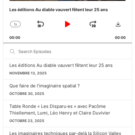
Les éditions Au diable vauvert fêtent leur 25 ans
Downlo
1
X
SKIP
PLAY
JUMP
CHANGE
PLAYBACK
BACKWARD
PAUSE
FORWARD
00:00
RATE
00:00
Search
Episodes
Les éditions Au diable vauvert fêtent leur 25 ans
NOVEMBRE 13, 2025
Que faire de l’imaginaire spatial ?
OCTOBRE 30, 2025
Table Ronde « Les Disparu·es » avec Pacôme
Thiellement, Lumi, Léo Henry et Claire Duvivier
OCTOBRE 23, 2025
Les imaginaires techniques par-delà la Silicon Valley