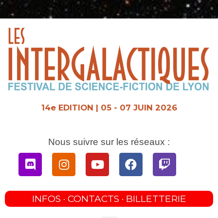
Aller
au
contenu
14e EDITION | 05 - 07 JUIN 2026
Nous suivre sur les réseaux :
Discord
Instagram
Youtube
Facebook
Twitch
INFOS · CONTACTS · BILLETTERIE