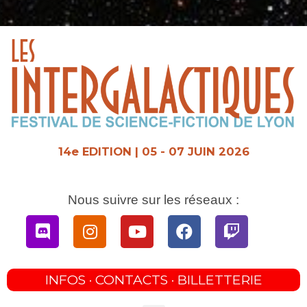
Aller
au
contenu
14e EDITION | 05 - 07 JUIN 2026
Nous suivre sur les réseaux :
Discord
Instagram
Youtube
Facebook
Twitch
INFOS · CONTACTS · BILLETTERIE