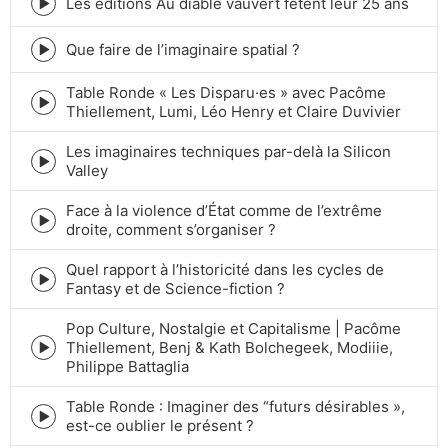
Les éditions Au diable vauvert fêtent leur 25 ans
Episode
play
icon
Que faire de l’imaginaire spatial ?
Episode
play
Table Ronde « Les Disparu·es » avec Pacôme
icon
Episode
Thiellement, Lumi, Léo Henry et Claire Duvivier
play
icon
Les imaginaires techniques par-delà la Silicon
Episode
Valley
play
icon
Face à la violence d’État comme de l’extrême
Episode
droite, comment s’organiser ?
play
icon
Quel rapport à l’historicité dans les cycles de
Episode
Fantasy et de Science-fiction ?
play
icon
Pop Culture, Nostalgie et Capitalisme | Pacôme
Thiellement, Benj & Kath Bolchegeek, Modiiie,
Episode
Philippe Battaglia
play
icon
Table Ronde : Imaginer des “futurs désirables »,
Episode
est-ce oublier le présent ?
play