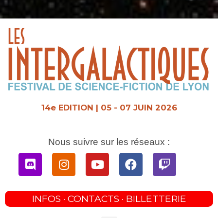
Aller
au
contenu
14e EDITION | 05 - 07 JUIN 2026
Nous suivre sur les réseaux :
Discord
Instagram
Youtube
Facebook
Twitch
INFOS · CONTACTS · BILLETTERIE