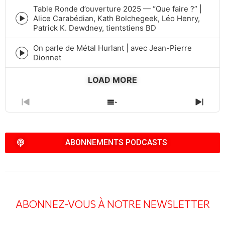
icon
Table Ronde d’ouverture 2025 — “Que faire ?” |
Alice Carabédian, Kath Bolchegeek, Léo Henry,
Episode
Patrick K. Dewdney, tientstiens BD
play
icon
On parle de Métal Hurlant | avec Jean-Pierre
Episode
Dionnet
play
icon
LOAD MORE
PREVIOUS
SHOW
NEXT
EPISODE
EPISODES
EPIS
LIST
ABONNEMENTS PODCASTS
ABONNEZ-VOUS À NOTRE NEWSLETTER