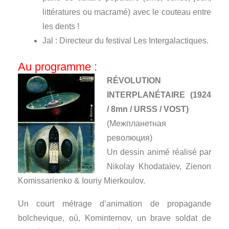
littératures ou macramé) avec le couteau entre
les dents !
Jal : Directeur du festival Les Intergalactiques.
Au programme :
RÉVOLUTION
INTERPLANÉTAIRE (1924
/ 8mn / URSS / VOST)
(Межпланетная
революция)
Un dessin animé réalisé par
Nikolay Khodataïev, Zienon
Komissarienko & Iouriy Mierkoulov.
Un court métrage d’animation de propagande
bolchevique, où, Kominternov, un brave soldat de