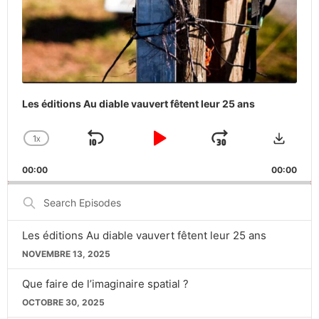
Les éditions Au diable vauvert fêtent leur 25 ans
Downlo
1
X
SKIP
PLAY
JUMP
CHANGE
PLAYBACK
BACKWARD
PAUSE
FORWARD
00:00
RATE
00:00
Search
Episodes
Les éditions Au diable vauvert fêtent leur 25 ans
NOVEMBRE 13, 2025
Que faire de l’imaginaire spatial ?
OCTOBRE 30, 2025