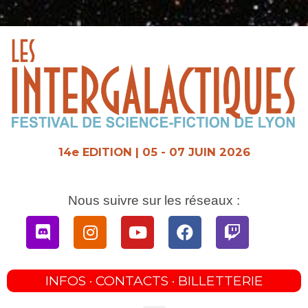
Aller
au
contenu
14e EDITION | 05 - 07 JUIN 2026
Nous suivre sur les réseaux :
Discord
Instagram
Youtube
Facebook
Twitch
INFOS · CONTACTS · BILLETTERIE