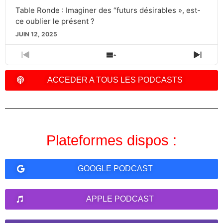
Table Ronde : Imaginer des “futurs désirables », est-
ce oublier le présent ?
JUIN 12, 2025
PREVIOUS
SHOW
NEXT
EPISODE
EPISODES
EPIS
LIST
ACCEDER A TOUS LES PODCASTS
Plateformes dispos :
GOOGLE PODCAST
APPLE PODCAST