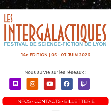
Aller
au
contenu
14e EDITION | 05 - 07 JUIN 2026
Nous suivre sur les réseaux :
Discord
Instagram
Youtube
Facebook
Twitch
INFOS · CONTACTS · BILLETTERIE