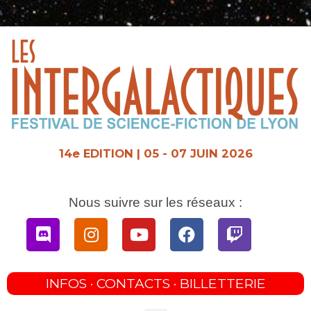
Aller
au
contenu
14e EDITION | 05 - 07 JUIN 2026
Nous suivre sur les réseaux :
Discord
Instagram
Youtube
Facebook
Twitch
INFOS · CONTACTS · BILLETTERIE