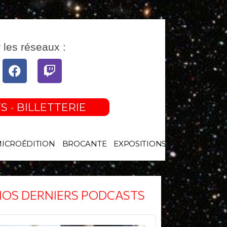
 les réseaux :
tube
Facebook
Twitch
S · BILLETTERIE
MICROÉDITION
BROCANTE
EXPOSITIONS
OS DERNIERS PODCASTS
o