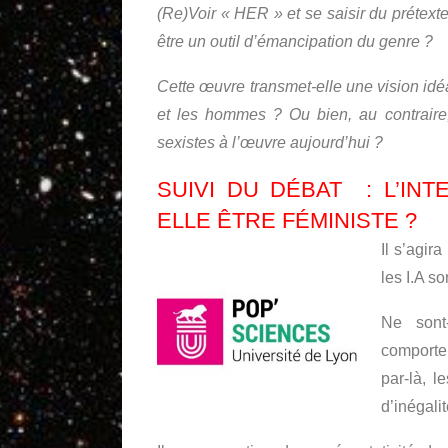
(Re)Voir « HER » et se saisir du prétexte 
être un outil d’émancipation du genre ?
Cette œuvre transmet-elle une vision id
et les hommes ? Ou bien, au contraire, 
sexistes à l’œuvre aujourd’hui ?
SUIVI DU DÉBAT : L’INT
ELLE ÊTRE FÉMINISTE ?
Il s’agir
les I.A s
Ne sont-
comporte
par-là, l
d’inégali