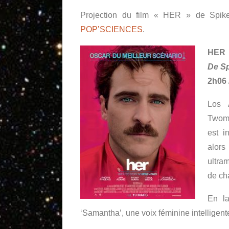
Projection du film « HER » de Spi
POP’SCIENCES
.
HER
De S
2h06 
Los 
Twomb
est in
alors
ultra
de cha
En la
‘Samantha’, une voix féminine intelligent