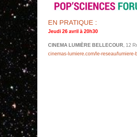
EN PRATIQUE :
Jeudi 26 avril à 20h30
CINEMA LUMIÈRE BELLECOUR
, 12 R
cinemas-lumiere.com/le-reseau/lumiere-