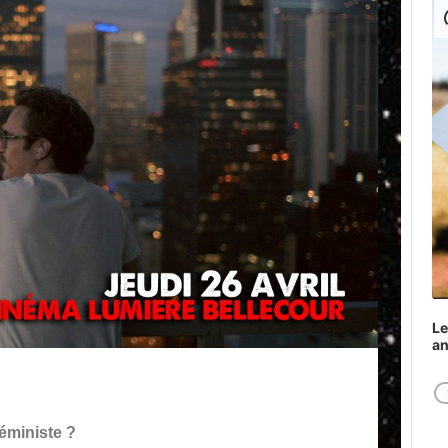
Play
Le
a
 féministe ?