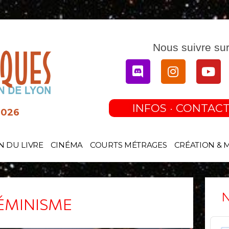
Nous suivre sur
Discord
Instagram
You
INFOS · CONTACT
2026
N DU LIVRE
CINÉMA
COURTS MÉTRAGES
CRÉATION & 
N
FÉMINISME
Audi