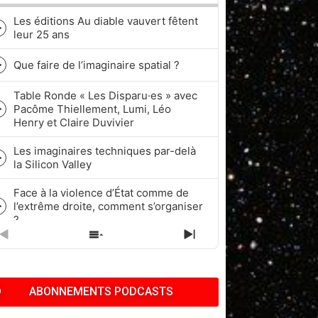
Les éditions Au diable vauvert fêtent
Episode
leur 25 ans
play
icon
Que faire de l’imaginaire spatial ?
Episode
play
Table Ronde « Les Disparu·es » avec
icon
Pacôme Thiellement, Lumi, Léo
Episode
Henry et Claire Duvivier
play
icon
Les imaginaires techniques par-delà
Episode
la Silicon Valley
play
icon
Face à la violence d’État comme de
l’extrême droite, comment s’organiser
Episode
?
play
icon
PREVIOUS
SHOW
NEXT
Quel rapport à l’historicité dans les
EPISODE
EPISODES
EPISODE
cycles de Fantasy et de Science-
Episode
LIST
fiction ?
play
ABONNEMENTS PODCASTS
icon
Pop Culture, Nostalgie et Capitalisme
| Pacôme Thiellement, Benj & Kath