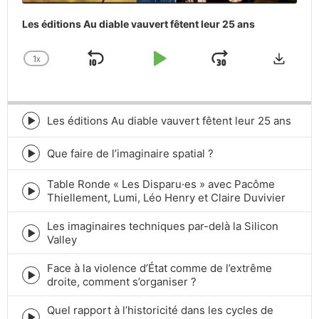
Les éditions Au diable vauvert fêtent leur 25 ans
Downlo
1
X
SKIP
PLAY
JUMP
CHANGE
PLAYBACK
BACKWARD
PAUSE
FORWARD
RATE
Les éditions Au diable vauvert fêtent leur 25 ans
Episode
play
icon
Que faire de l’imaginaire spatial ?
Episode
play
Table Ronde « Les Disparu·es » avec Pacôme
icon
Episode
Thiellement, Lumi, Léo Henry et Claire Duvivier
play
icon
Les imaginaires techniques par-delà la Silicon
Episode
Valley
play
icon
Face à la violence d’État comme de l’extrême
Episode
droite, comment s’organiser ?
play
icon
Quel rapport à l’historicité dans les cycles de