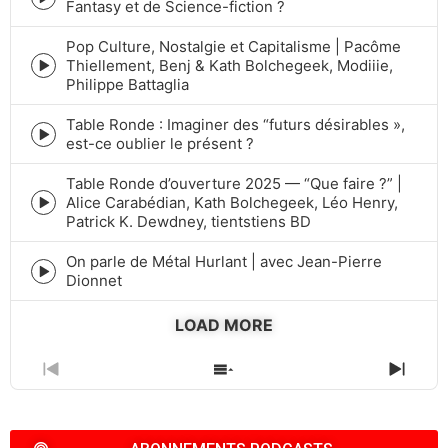
Episode
Fantasy et de Science-fiction ?
play
icon
Pop Culture, Nostalgie et Capitalisme | Pacôme
Thiellement, Benj & Kath Bolchegeek, Modiiie,
Episode
Philippe Battaglia
play
icon
Table Ronde : Imaginer des “futurs désirables »,
Episode
est-ce oublier le présent ?
play
icon
Table Ronde d’ouverture 2025 — “Que faire ?” |
Alice Carabédian, Kath Bolchegeek, Léo Henry,
Episode
Patrick K. Dewdney, tientstiens BD
play
icon
On parle de Métal Hurlant | avec Jean-Pierre
Episode
Dionnet
play
icon
LOAD MORE
PREVIOUS
SHOW
NEXT
EPISODE
EPISODES
EPIS
LIST