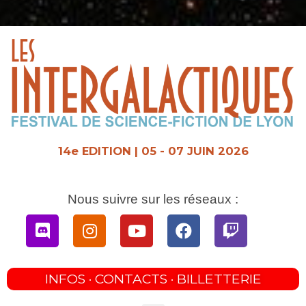
Aller
au
contenu
14e EDITION | 05 - 07 JUIN 2026
Nous suivre sur les réseaux :
Discord
Instagram
Youtube
Facebook
Twitch
INFOS · CONTACTS · BILLETTERIE