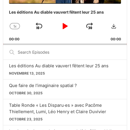
Les éditions Au diable vauvert fêtent leur 25 ans
Downlo
1
X
SKIP
PLAY
JUMP
CHANGE
PLAYBACK
BACKWARD
PAUSE
FORWARD
00:00
RATE
00:00
Search
Episodes
Les éditions Au diable vauvert fêtent leur 25 ans
NOVEMBRE 13, 2025
Que faire de l’imaginaire spatial ?
OCTOBRE 30, 2025
Table Ronde « Les Disparu·es » avec Pacôme
Thiellement, Lumi, Léo Henry et Claire Duvivier
OCTOBRE 23, 2025