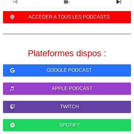
PREVIOUS
SHOW
NEXT
EPISODE
EPISODES
EPIS
LIST
ACCEDER A TOUS LES PODCASTS
Plateformes dispos :
GOOGLE PODCAST
APPLE PODCAST
TWITCH
SPOTIFY