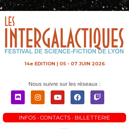
Aller
au
contenu
14e EDITION | 05 - 07 JUIN 2026
Nous suivre sur les réseaux :
Discord
Instagram
Youtube
Facebook
Twitch
INFOS · CONTACTS · BILLETTERIE