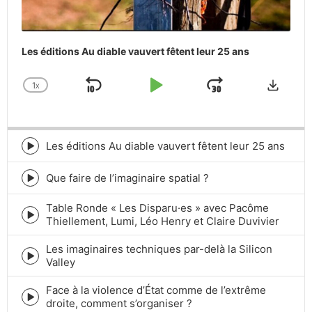
Les éditions Au diable vauvert fêtent leur 25 ans
Downlo
1
X
SKIP
PLAY
JUMP
CHANGE
PLAYBACK
BACKWARD
PAUSE
FORWARD
RATE
Les éditions Au diable vauvert fêtent leur 25 ans
Episode
play
icon
Que faire de l’imaginaire spatial ?
Episode
play
Table Ronde « Les Disparu·es » avec Pacôme
icon
Episode
Thiellement, Lumi, Léo Henry et Claire Duvivier
play
icon
Les imaginaires techniques par-delà la Silicon
Episode
Valley
play
icon
Face à la violence d’État comme de l’extrême
Episode
droite, comment s’organiser ?