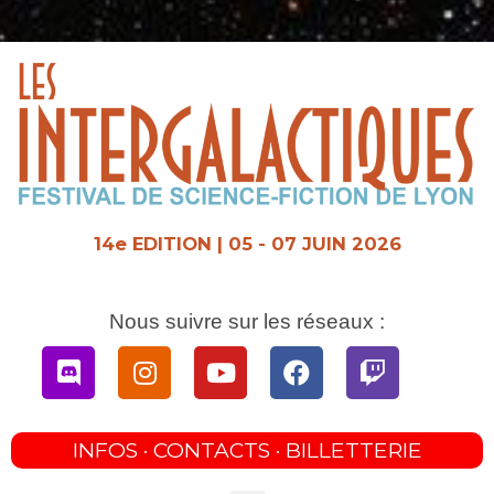
Aller
au
contenu
14e EDITION | 05 - 07 JUIN 2026
Nous suivre sur les réseaux :
Discord
Instagram
Youtube
Facebook
Twitch
INFOS · CONTACTS · BILLETTERIE