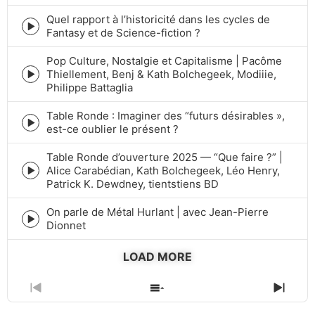
play
icon
Quel rapport à l’historicité dans les cycles de
Episode
Fantasy et de Science-fiction ?
play
icon
Pop Culture, Nostalgie et Capitalisme | Pacôme
Thiellement, Benj & Kath Bolchegeek, Modiiie,
Episode
Philippe Battaglia
play
icon
Table Ronde : Imaginer des “futurs désirables »,
Episode
est-ce oublier le présent ?
play
icon
Table Ronde d’ouverture 2025 — “Que faire ?” |
Alice Carabédian, Kath Bolchegeek, Léo Henry,
Episode
Patrick K. Dewdney, tientstiens BD
play
icon
On parle de Métal Hurlant | avec Jean-Pierre
Episode
Dionnet
play
icon
LOAD MORE
PREVIOUS
SHOW
NEXT
EPISODE
EPISODES
EPIS