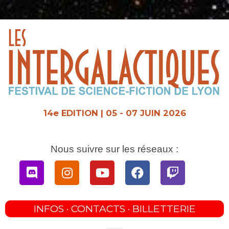
Aller
au
contenu
14e EDITION | 05 - 07 JUIN 2026
Nous suivre sur les réseaux :
Discord
Instagram
Youtube
Facebook
Twitch
INFOS · CONTACTS · BILLETTERIE