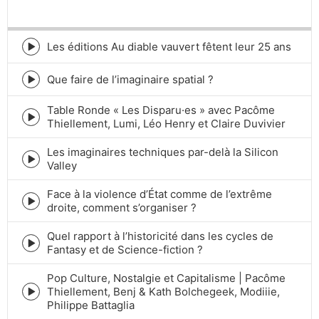
PLAYBACK
BACKWARD
PAUSE
FORWARD
RATE
Les éditions Au diable vauvert fêtent leur 25 ans
Episode
play
icon
Que faire de l’imaginaire spatial ?
Episode
play
Table Ronde « Les Disparu·es » avec Pacôme
icon
Episode
Thiellement, Lumi, Léo Henry et Claire Duvivier
play
icon
Les imaginaires techniques par-delà la Silicon
Episode
Valley
play
icon
Face à la violence d’État comme de l’extrême
Episode
droite, comment s’organiser ?
play
icon
Quel rapport à l’historicité dans les cycles de
Episode
Fantasy et de Science-fiction ?
play
icon
Pop Culture, Nostalgie et Capitalisme | Pacôme
Thiellement, Benj & Kath Bolchegeek, Modiiie,
Episode
Philippe Battaglia
play