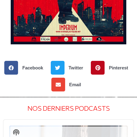
Facebook
Twitter
Pinterest
Email
NOS DERNIERS PODCASTS
Audio
Player
Show