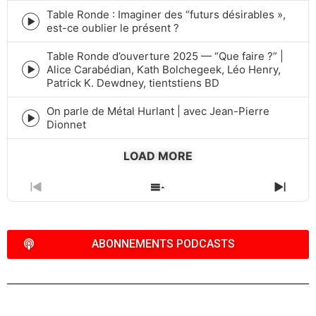
icon
Table Ronde : Imaginer des “futurs désirables »,
Episode
est-ce oublier le présent ?
play
icon
Table Ronde d’ouverture 2025 — “Que faire ?” |
Alice Carabédian, Kath Bolchegeek, Léo Henry,
Episode
Patrick K. Dewdney, tientstiens BD
play
icon
On parle de Métal Hurlant | avec Jean-Pierre
Episode
Dionnet
play
icon
LOAD MORE
PREVIOUS
SHOW
NEXT
EPISODE
EPISODES
EPIS
LIST
ABONNEMENTS PODCASTS