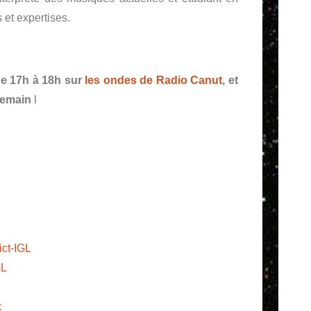
 et expertises.
de 17h à 18h sur
les ondes de Radio Canut
, et
ndemain
l
ict-IGL
GL
x