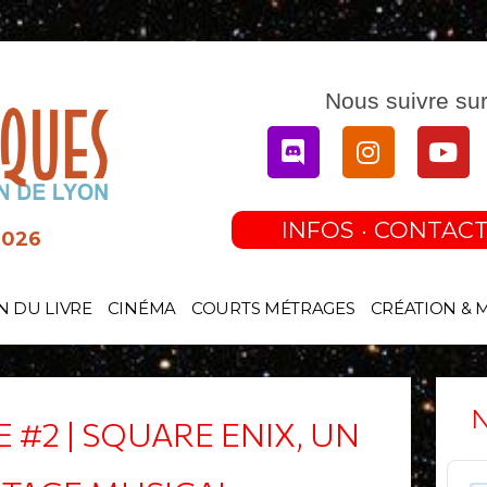
Nous suivre sur
Discord
Instagram
You
INFOS · CONTACT
2026
N DU LIVRE
CINÉMA
COURTS MÉTRAGES
CRÉATION & 
N
 #2 | SQUARE ENIX, UN
Audi