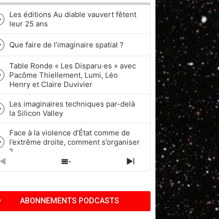
Les éditions Au diable vauvert fêtent
Episode
leur 25 ans
play
icon
Que faire de l’imaginaire spatial ?
Episode
play
Table Ronde « Les Disparu·es » avec
icon
Pacôme Thiellement, Lumi, Léo
Episode
Henry et Claire Duvivier
play
icon
Les imaginaires techniques par-delà
Episode
la Silicon Valley
play
icon
Face à la violence d’État comme de
l’extrême droite, comment s’organiser
Episode
?
play
icon
PREVIOUS
SHOW
NEXT
Quel rapport à l’historicité dans les
EPISODE
EPISODES
EPISODE
cycles de Fantasy et de Science-
Episode
LIST
fiction ?
play
ABONNEMENTS PODCASTS
icon
Pop Culture, Nostalgie et Capitalisme
| Pacôme Thiellement, Benj & Kath