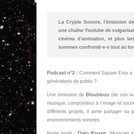
La Crypte Sonore, l’émission d
une chaîne Youtube de vulgarisati
cinéma d’animation, et plus la
sommes confronté·e·s tout au lon
Podcast n°2 :
Comment Square Enix a su
générations de public ?
Une émission de
Bloubloux
(de son v
musique, compositeur à l’image et
soun
différents projets, il aime partager sa
environnements sonores.
Notre invité :
Théo Rousic
, Musicien i