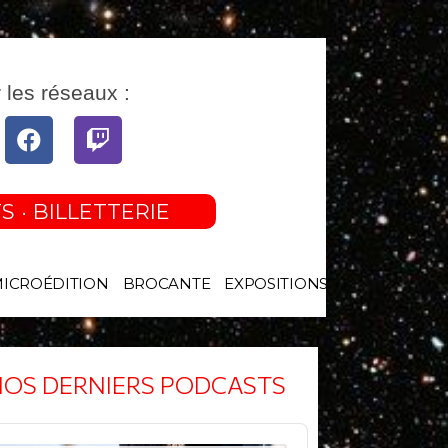
 les réseaux :
tube
Facebook
Twitch
S · BILLETTERIE
MICROÉDITION
BROCANTE
EXPOSITIONS
OS DERNIERS PODCASTS
o