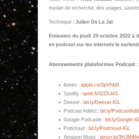
master de recherche, des usages, savoirs
Technique :
Julien De La Jal
.
Emission du jeudi 20 octobre 2022 à 
en podcast sur les internets le surle
Abonnements plateformes Podcast :
Itunes :
apple.co/3pVhkt9
Spotify :
spoti.fi/32ZhJ4S
Deezer :
bit.ly/Deezer-IGL
Podcast Addict :
bit.ly/PodcastAdd
Google Podcasts :
bit.ly/Google-I
Podcloud :
bit.ly/Podcloud-IGL
Amazon Music :
amzn.to/3HJM46