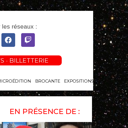
 les réseaux :
tube
Facebook
Twitch
S · BILLETTERIE
MICROÉDITION
BROCANTE
EXPOSITIONS
EN PRÉSENCE DE :