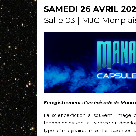
SAMEDI 26 AVRIL 202
Salle 03 | MJC Monplai
Enregistrement d’un épisode de Mana
La science-fiction a souvent l’image d
technologies sont au service du dével
type d’imaginaire, mais les sciences 