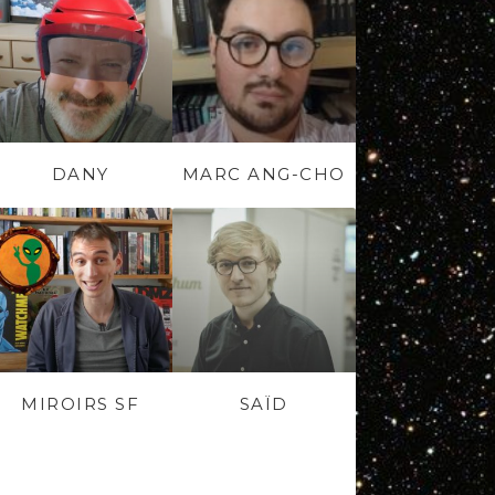
DANY
MARC ANG-CHO
MIROIRS SF
SAÏD