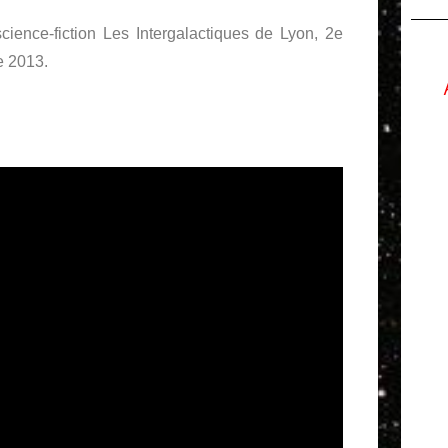
cience-fiction Les Intergalactiques de Lyon, 2e
e 2013.