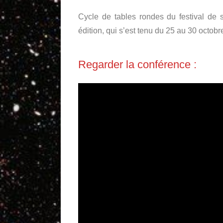
Cycle de tables rondes du festival de s
édition, qui s’est tenu du 25 au 30 octobr
Regarder la conférence :