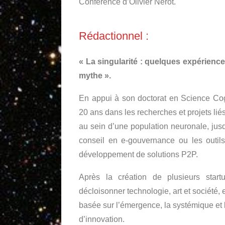
Conférence d’Olivier Nérot.
Rédactionnel :
« La singularité : quelques expérienc
mythe ».
En appui à son doctorat en Science Cogn
20 ans dans les recherches et projets liés
au sein d’une population neuronale, jusq
conseil en e-gouvernance ou les outils
développement de solutions P2P.
Après la création de plusieurs startu
décloisonner technologie, art et société, en
basée sur l’émergence, la systémique et
d’innovation.