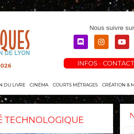
Nous suivre sur
Discord
Instagram
You
INFOS · CONTACT
2026
N DU LIVRE
CINÉMA
COURTS MÉTRAGES
CRÉATION & 
N
TÉ TECHNOLOGIQUE
Audi