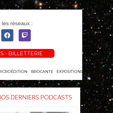
 les réseaux :
tube
Facebook
Twitch
S · BILLETTERIE
MICROÉDITION
BROCANTE
EXPOSITIONS
OS DERNIERS PODCASTS
o