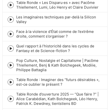
Table Ronde « Les Disparu·es » avec Pacôme
icon
Episode
Thiellement, Lumi, Léo Henry et Claire Duvivier
play
icon
Les imaginaires techniques par-delà la Silicon
Episode
Valley
play
icon
Face à la violence d’État comme de l’extrême
Episode
droite, comment s’organiser ?
play
icon
Quel rapport à l’historicité dans les cycles de
Episode
Fantasy et de Science-fiction ?
play
icon
Pop Culture, Nostalgie et Capitalisme | Pacôme
Thiellement, Benj & Kath Bolchegeek, Modiiie,
Episode
Philippe Battaglia
play
icon
Table Ronde : Imaginer des “futurs désirables »,
Episode
est-ce oublier le présent ?
play
icon
Table Ronde d’ouverture 2025 — “Que faire ?” |
Alice Carabédian, Kath Bolchegeek, Léo Henry,
Episode
Patrick K. Dewdney, tientstiens BD
play