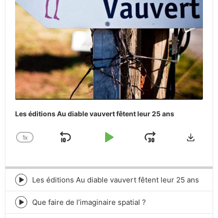
Les éditions Au diable vauvert fêtent leur 25 ans
Downlo
1
X
SKIP
PLAY
JUMP
CHANGE
PLAYBACK
BACKWARD
PAUSE
FORWARD
RATE
Les éditions Au diable vauvert fêtent leur 25 ans
Episode
play
icon
Que faire de l’imaginaire spatial ?
Episode
play