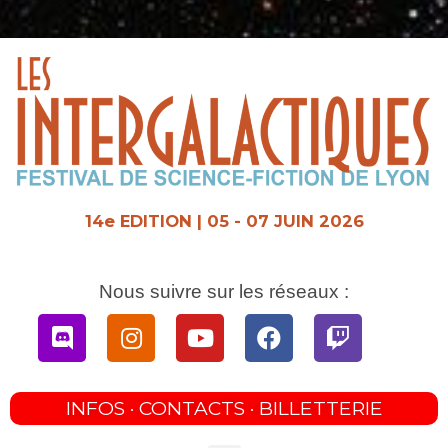
Aller
au
contenu
14e EDITION | 05 - 07 JUIN 2026
Nous suivre sur les réseaux :
Discord
Instagram
Youtube
Facebook
Twitch
INFOS · CONTACTS · BILLETTERIE