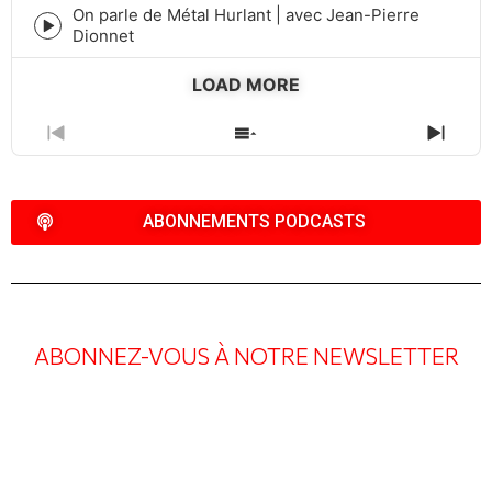
icon
On parle de Métal Hurlant | avec Jean-Pierre
Episode
Dionnet
play
icon
LOAD MORE
PREVIOUS
SHOW
NEXT
EPISODE
EPISODES
EPIS
LIST
ABONNEMENTS PODCASTS
ABONNEZ-VOUS À NOTRE NEWSLETTER