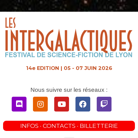
Aller
au
contenu
14e EDITION | 05 - 07 JUIN 2026
Nous suivre sur les réseaux :
Discord
Instagram
Youtube
Facebook
Twitch
INFOS · CONTACTS · BILLETTERIE