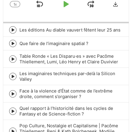
Downlo
1
X
SKIP
PLAY
JUMP
CHANGE
PLAYBACK
BACKWARD
PAUSE
FORWARD
RATE
Les éditions Au diable vauvert fêtent leur 25 ans
Episode
play
icon
Que faire de l’imaginaire spatial ?
Episode
play
Table Ronde « Les Disparu·es » avec Pacôme
icon
Episode
Thiellement, Lumi, Léo Henry et Claire Duvivier
play
icon
Les imaginaires techniques par-delà la Silicon
Episode
Valley
play
icon
Face à la violence d’État comme de l’extrême
Episode
droite, comment s’organiser ?
play
icon
Quel rapport à l’historicité dans les cycles de
Episode
Fantasy et de Science-fiction ?
play
icon
Pop Culture, Nostalgie et Capitalisme | Pacôme
Thiellement, Benj & Kath Bolchegeek, Modiiie,