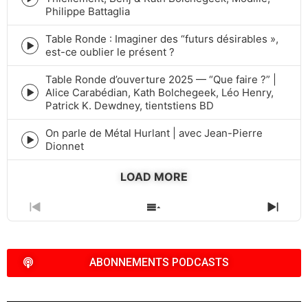
Episode
Philippe Battaglia
play
icon
Table Ronde : Imaginer des “futurs désirables »,
Episode
est-ce oublier le présent ?
play
icon
Table Ronde d’ouverture 2025 — “Que faire ?” |
Alice Carabédian, Kath Bolchegeek, Léo Henry,
Episode
Patrick K. Dewdney, tientstiens BD
play
icon
On parle de Métal Hurlant | avec Jean-Pierre
Episode
Dionnet
play
icon
LOAD MORE
PREVIOUS
SHOW
NEXT
EPISODE
EPISODES
EPIS
LIST
ABONNEMENTS PODCASTS