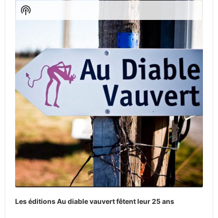
Player
Show
Podcast
Information
Les éditions Au diable vauvert fêtent leur 25 ans