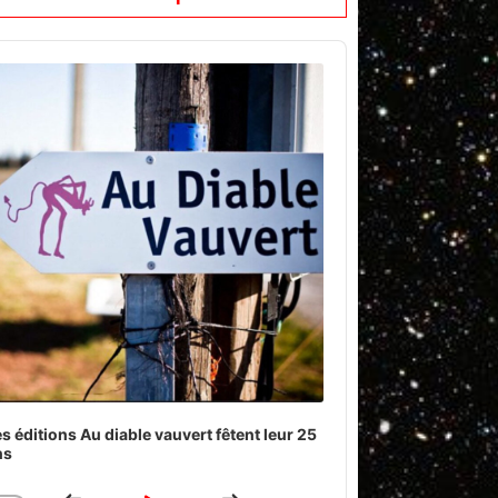
o
er
s éditions Au diable vauvert fêtent leur 25
ns
Download