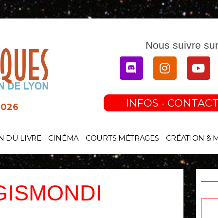
Nous suivre sur
Discord
Instagram
You
INFOS · CONTACT
2026
N DU LIVRE
CINÉMA
COURTS MÉTRAGES
CRÉATION & 
GISMONDI