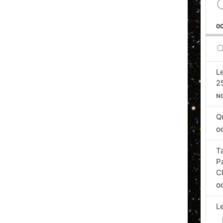
0
S
E
L
2
N
Qu
O
T
P
C
O
L
Si