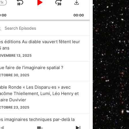
1
X
SKIP
PLAY
JUMP
CHANGE
PLAYBACK
BACKWARD
PAUSE
FORWARD
0:00
RATE
00:00
earch
pisodes
es éditions Au diable vauvert fêtent leur
5 ans
OVEMBRE 13, 2025
e faire de l’imaginaire spatial ?
CTOBRE 30, 2025
able Ronde « Les Disparu·es » avec
acôme Thiellement, Lumi, Léo Henry et
laire Duvivier
CTOBRE 23, 2025
es imaginaires techniques par-delà la
licon Valley