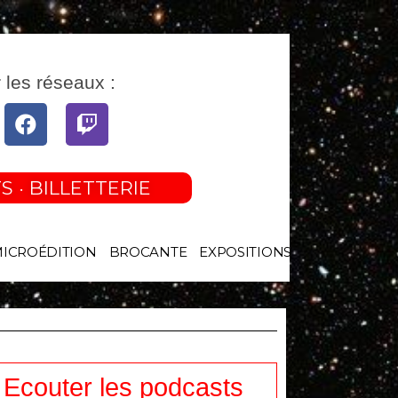
 les réseaux :
tube
Facebook
Twitch
S · BILLETTERIE
MICROÉDITION
BROCANTE
EXPOSITIONS
Ecouter les podcasts