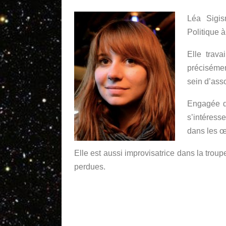
Léa Sigis
Politique à
Elle trava
précisément
sein d’asso
Engagée da
s’intéress
dans les œ
Elle est aussi improvisatrice dans la trou
perdues.