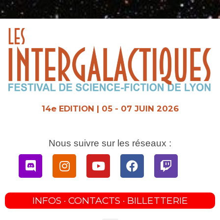
Aller
au
contenu
14e EDITION | 05 - 07 JUIN 2026
Nous suivre sur les réseaux :
Discord
Instagram
Youtube
Facebook
Twitch
INFOS · CONTACTS · BILLETTERIE