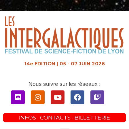
Aller
au
contenu
14e EDITION | 05 - 07 JUIN 2026
Nous suivre sur les réseaux :
Discord
Instagram
Youtube
Facebook
Twitch
INFOS · CONTACTS · BILLETTERIE