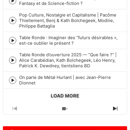
Episode
Fantasy et de Science-fiction ?
play
icon
Pop Culture, Nostalgie et Capitalisme | Pacôme
Thiellement, Benj & Kath Bolchegeek, Modiiie,
Episode
Philippe Battaglia
play
icon
Table Ronde : Imaginer des “futurs désirables »,
Episode
est-ce oublier le présent ?
play
icon
Table Ronde d’ouverture 2025 — “Que faire ?” |
Alice Carabédian, Kath Bolchegeek, Léo Henry,
Episode
Patrick K. Dewdney, tientstiens BD
play
icon
On parle de Métal Hurlant | avec Jean-Pierre
Episode
Dionnet
play
icon
LOAD MORE
PREVIOUS
SHOW
NEXT
EPISODE
EPISODES
EPIS
LIST