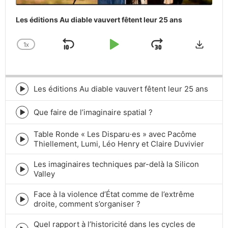
Les éditions Au diable vauvert fêtent leur 25 ans
Downlo
1
X
SKIP
PLAY
JUMP
CHANGE
PLAYBACK
BACKWARD
PAUSE
FORWARD
RATE
Les éditions Au diable vauvert fêtent leur 25 ans
Episode
play
icon
Que faire de l’imaginaire spatial ?
Episode
play
Table Ronde « Les Disparu·es » avec Pacôme
icon
Episode
Thiellement, Lumi, Léo Henry et Claire Duvivier
play
icon
Les imaginaires techniques par-delà la Silicon
Episode
Valley
play
icon
Face à la violence d’État comme de l’extrême
Episode
droite, comment s’organiser ?
play
icon
Quel rapport à l’historicité dans les cycles de