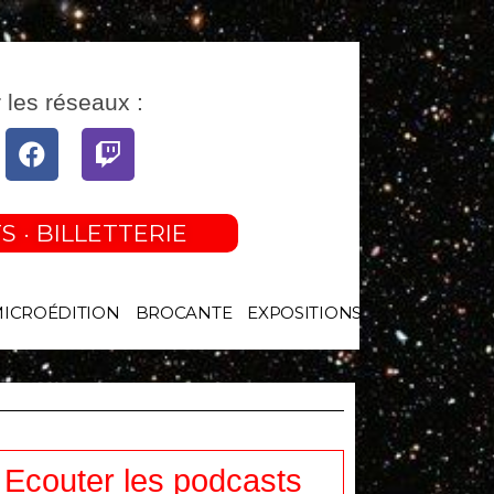
 les réseaux :
tube
Facebook
Twitch
S · BILLETTERIE
MICROÉDITION
BROCANTE
EXPOSITIONS
Ecouter les podcasts