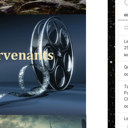
0
S
E
L
2
N
Qu
O
T
P
C
O
L
Si