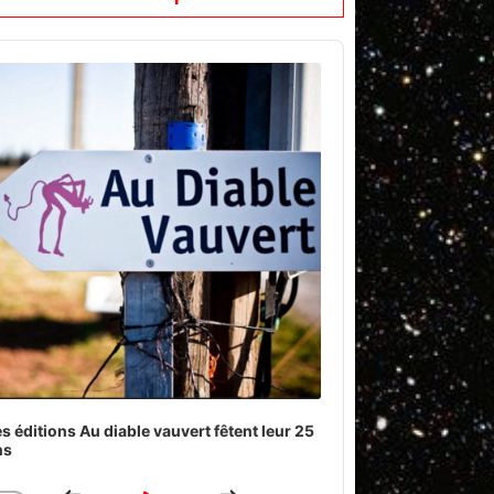
o
er
s éditions Au diable vauvert fêtent leur 25
ns
Download