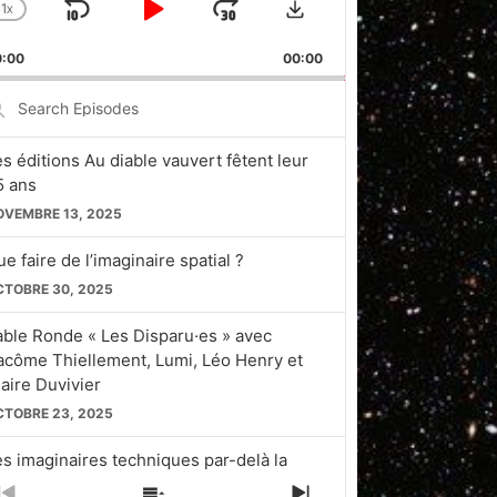
1
X
SKIP
PLAY
JUMP
CHANGE
PLAYBACK
BACKWARD
PAUSE
FORWARD
0:00
RATE
00:00
earch
pisodes
es éditions Au diable vauvert fêtent leur
5 ans
OVEMBRE 13, 2025
e faire de l’imaginaire spatial ?
CTOBRE 30, 2025
able Ronde « Les Disparu·es » avec
acôme Thiellement, Lumi, Léo Henry et
laire Duvivier
CTOBRE 23, 2025
es imaginaires techniques par-delà la
licon Valley