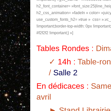
h2_font_container= »font_size:25|line_he
h2_css_animation= »fadeIn » color= »juic
use_custom_fonts_h2= »true » css= ».vc
!important;border-top-width: 0px !importan
#f2f2f2 !important;} »]
Tables Rondes :
Dima
✓
14h :
Table-ron
/
Salle 2
En dédicaces :
Samed
avril
► Stand Librairie