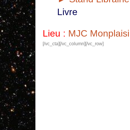
Livre
Lieu :
MJC Monplaisir
[/vc_cta][/vc_column][/vc_row]