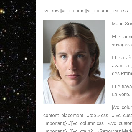
[vc_row][vc_column][vc_column_text css_a
Marie Sur
Elle aim
voyages e
Elle a vé
avant la 
des Prom
Elle trav
La Volte.
[/vc_colu
content_placement= »top » css= ».vc_cu
!important;} »][vc_column css= ».vc_cus
!important;} »][vc_cta h2= »Retrouvez Mari