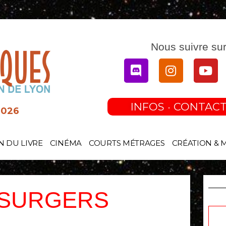
Nous suivre sur
Discord
Instagram
You
INFOS · CONTACT
2026
N DU LIVRE
CINÉMA
COURTS MÉTRAGES
CRÉATION & 
 SURGERS