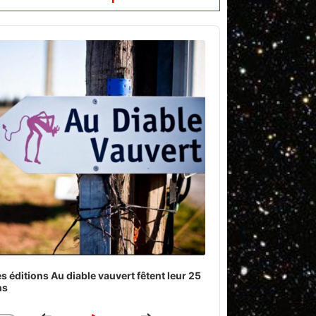
o
er
s éditions Au diable vauvert fêtent leur 25
ns
Download