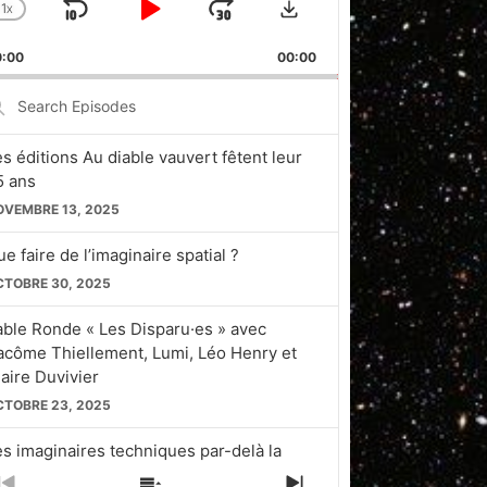
1
X
SKIP
PLAY
JUMP
CHANGE
PLAYBACK
BACKWARD
PAUSE
FORWARD
0:00
RATE
00:00
earch
pisodes
es éditions Au diable vauvert fêtent leur
5 ans
OVEMBRE 13, 2025
e faire de l’imaginaire spatial ?
CTOBRE 30, 2025
able Ronde « Les Disparu·es » avec
acôme Thiellement, Lumi, Léo Henry et
laire Duvivier
CTOBRE 23, 2025
es imaginaires techniques par-delà la
licon Valley