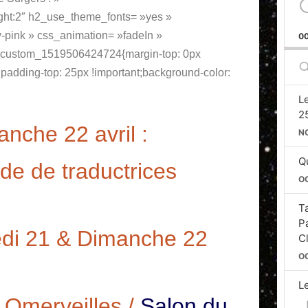
ight:2″ h2_use_theme_fonts= »yes »
y-pink » css_animation= »fadeIn »
0
_custom_1519506424724{margin-top: 0px
S
t;padding-top: 25px !important;background-color:
E
L
2
nche 22 avril :
N
Qu
de de traductrices
O
T
P
i 21 & Dimanche 22
C
O
L
Si
 Omerveilles /
Salon du