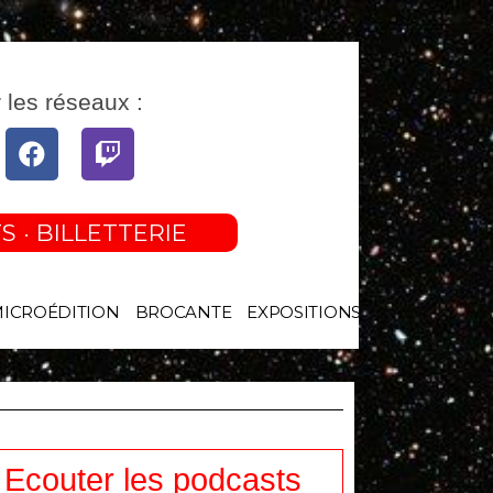
 les réseaux :
tube
Facebook
Twitch
S · BILLETTERIE
MICROÉDITION
BROCANTE
EXPOSITIONS
Ecouter les podcasts