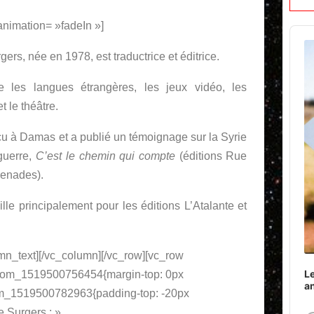
nimation= »fadeIn »]
Audi
Play
gers, née en 1978, est traductrice et éditrice.
e les langues étrangères, les jeux vidéo, les
t le théâtre.
cu à Damas et a publié un témoignage sur la Syrie
guerre,
C’est le chemin qui compte
(éditions Rue
enades).
aille principalement pour les éditions L’Atalante et
mn_text][/vc_column][/vc_row][vc_row
Le
stom_1519500756454{margin-top: 0px
a
tom_1519500782963{padding-top: -20px
e Surgers : »