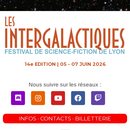
Aller
au
contenu
14e EDITION | 05 - 07 JUIN 2026
Nous suivre sur les réseaux :
Discord
Instagram
Youtube
Facebook
Twitch
INFOS · CONTACTS · BILLETTERIE