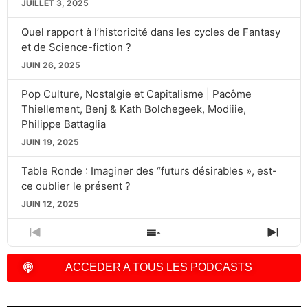
JUILLET 3, 2025
Quel rapport à l’historicité dans les cycles de Fantasy
et de Science-fiction ?
JUIN 26, 2025
Pop Culture, Nostalgie et Capitalisme | Pacôme
Thiellement, Benj & Kath Bolchegeek, Modiiie,
Philippe Battaglia
JUIN 19, 2025
Table Ronde : Imaginer des “futurs désirables », est-
ce oublier le présent ?
JUIN 12, 2025
PREVIOUS
SHOW
NEXT
EPISODE
EPISODES
EPIS
LIST
ACCEDER A TOUS LES PODCASTS