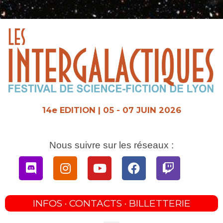
Aller
au
contenu
14e EDITION | 05 - 07 JUIN 2026
Nous suivre sur les réseaux :
Discord
Instagram
Youtube
Facebook
Twitch
INFOS · CONTACTS · BILLETTERIE