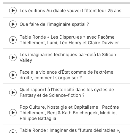
Les éditions Au diable vauvert fêtent leur 25 ans
Episode
play
icon
Que faire de l’imaginaire spatial ?
Episode
play
Table Ronde « Les Disparu·es » avec Pacôme
icon
Episode
Thiellement, Lumi, Léo Henry et Claire Duvivier
play
icon
Les imaginaires techniques par-delà la Silicon
Episode
Valley
play
icon
Face à la violence d’État comme de l’extrême
Episode
droite, comment s’organiser ?
play
icon
Quel rapport à l’historicité dans les cycles de
Episode
Fantasy et de Science-fiction ?
play
icon
Pop Culture, Nostalgie et Capitalisme | Pacôme
Thiellement, Benj & Kath Bolchegeek, Modiiie,
Episode
Philippe Battaglia
play
icon
Table Ronde : Imaginer des “futurs désirables »,