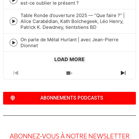
Episode
est-ce oublier le présent ?
play
icon
Table Ronde d’ouverture 2025 — “Que faire ?” |
Alice Carabédian, Kath Bolchegeek, Léo Henry,
Episode
Patrick K. Dewdney, tientstiens BD
play
icon
On parle de Métal Hurlant | avec Jean-Pierre
Episode
Dionnet
play
icon
LOAD MORE
PREVIOUS
SHOW
NEXT
EPISODE
EPISODES
EPIS
LIST
ABONNEMENTS PODCASTS
ABONNEZ-VOUS À NOTRE NEWSLETTER