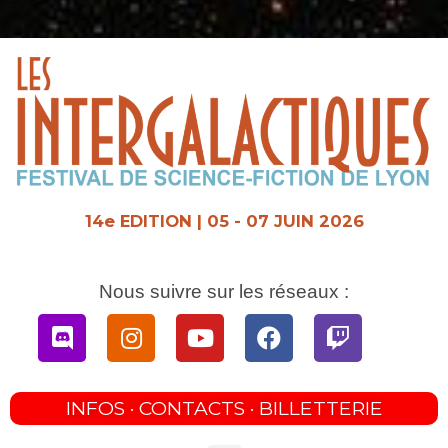
Aller
au
contenu
14e EDITION | 05 - 07 JUIN 2026
Nous suivre sur les réseaux :
Discord
Instagram
Youtube
Facebook
Twitch
INFOS · CONTACTS · BILLETTERIE