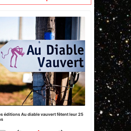
o
er
s éditions Au diable vauvert fêtent leur 25
ns
Download