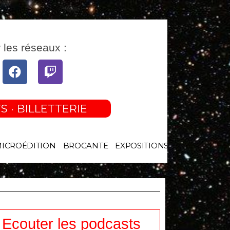
 les réseaux :
tube
Facebook
Twitch
S · BILLETTERIE
MICROÉDITION
BROCANTE
EXPOSITIONS
Ecouter les podcasts