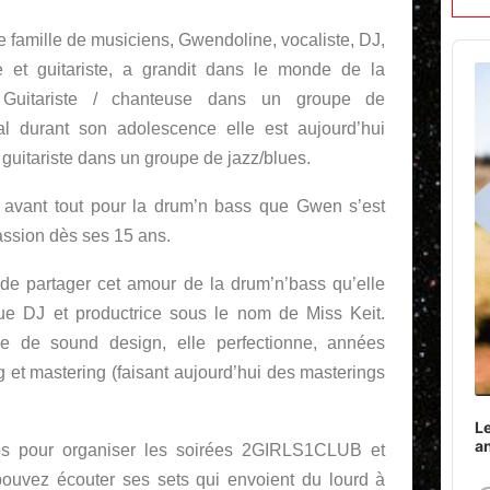
e famille de musiciens, Gwendoline, vocaliste, DJ,
Audi
ce et guitariste, a grandit dans le monde de la
Play
 Guitariste / chanteuse dans un groupe de
l durant son adolescence elle est aujourd’hui
guitariste dans un groupe de jazz/blues.
t avant tout pour la drum’n bass que Gwen s’est
assion dès ses 15 ans.
 de partager cet amour de la drum’n’bass qu’elle
ue DJ et productrice sous le nom de Miss Keit.
e de sound design, elle perfectionne, années
et mastering (faisant aujourd’hui des masterings
Le
a
ps pour organiser les soirées 2GIRLS1CLUB et
uvez écouter ses sets qui envoient du lourd à