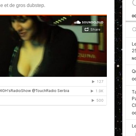
e et de gros dubstep.
0
S
E
L
2
N
Qu
O
T
P
C
O
L
Si