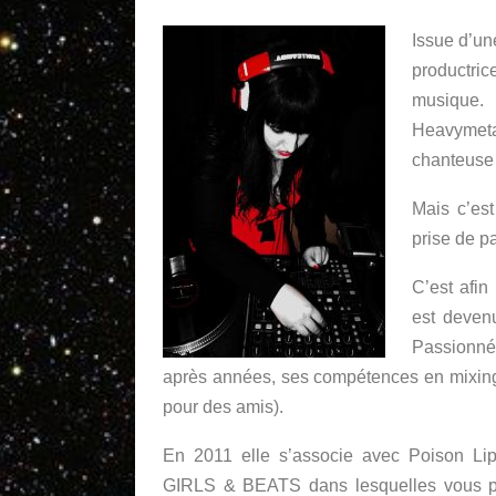
Issue d’un
productri
musique.
Heavymeta
chanteuse 
Mais c’es
prise de p
C’est afin
est deven
Passionné
après années, ses compétences en mixing 
pour des amis).
En 2011 elle s’associe avec Poison Li
GIRLS & BEATS dans lesquelles vous po