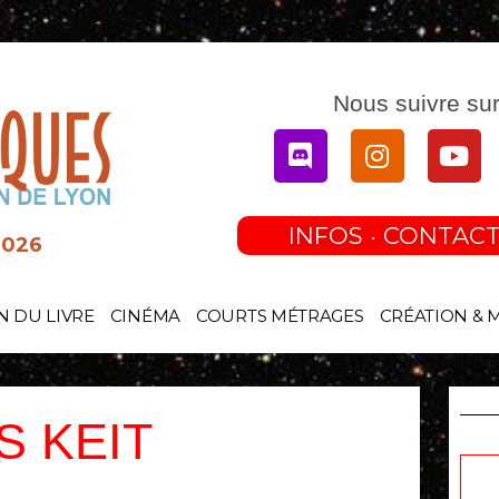
Nous suivre sur
Discord
Instagram
You
INFOS · CONTACT
2026
N DU LIVRE
CINÉMA
COURTS MÉTRAGES
CRÉATION & 
S KEIT