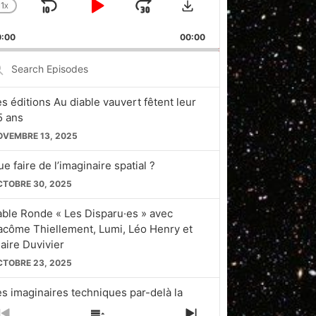
1
X
SKIP
PLAY
JUMP
CHANGE
PLAYBACK
BACKWARD
PAUSE
FORWARD
0:00
RATE
00:00
earch
pisodes
es éditions Au diable vauvert fêtent leur
5 ans
OVEMBRE 13, 2025
e faire de l’imaginaire spatial ?
CTOBRE 30, 2025
able Ronde « Les Disparu·es » avec
acôme Thiellement, Lumi, Léo Henry et
laire Duvivier
CTOBRE 23, 2025
es imaginaires techniques par-delà la
licon Valley