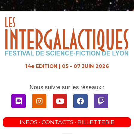
Aller
au
contenu
14e EDITION | 05 - 07 JUIN 2026
Nous suivre sur les réseaux :
Discord
Instagram
Youtube
Facebook
Twitch
INFOS · CONTACTS · BILLETTERIE