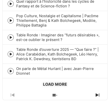
icon
Quel rapport à l’historicité dans les cycles de
Episode
Fantasy et de Science-fiction ?
play
icon
Pop Culture, Nostalgie et Capitalisme | Pacôme
Thiellement, Benj & Kath Bolchegeek, Modiiie,
Episode
Philippe Battaglia
play
icon
Table Ronde : Imaginer des “futurs désirables »,
Episode
est-ce oublier le présent ?
play
icon
Table Ronde d’ouverture 2025 — “Que faire ?” |
Alice Carabédian, Kath Bolchegeek, Léo Henry,
Episode
Patrick K. Dewdney, tientstiens BD
play
icon
On parle de Métal Hurlant | avec Jean-Pierre
Episode
Dionnet
play
icon
LOAD MORE
PREVIOUS
SHOW
NEXT
EPISODE
EPISODES
EPIS
LIST