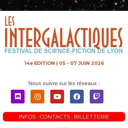
Aller
au
contenu
14e EDITION | 05 - 07 JUIN 2026
Nous suivre sur les réseaux :
Discord
Instagram
Youtube
Facebook
Twitch
INFOS · CONTACTS · BILLETTERIE