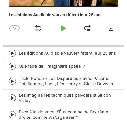
Les éditions Au diable vauvert fêtent leur 25 ans
Downlo
1
X
SKIP
PLAY
JUMP
CHANGE
PLAYBACK
BACKWARD
PAUSE
FORWARD
RATE
Les éditions Au diable vauvert fêtent leur 25 ans
Episode
play
icon
Que faire de l’imaginaire spatial ?
Episode
play
Table Ronde « Les Disparu·es » avec Pacôme
icon
Episode
Thiellement, Lumi, Léo Henry et Claire Duvivier
play
icon
Les imaginaires techniques par-delà la Silicon
Episode
Valley
play
icon
Face à la violence d’État comme de l’extrême
Episode
droite, comment s’organiser ?
play