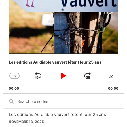
Les éditions Au diable vauvert fêtent leur 25 ans
Downlo
1
X
SKIP
PLAY
JUMP
CHANGE
PLAYBACK
BACKWARD
PAUSE
FORWARD
00:00
RATE
00:00
Search
Episodes
Les éditions Au diable vauvert fêtent leur 25 ans
NOVEMBRE 13, 2025