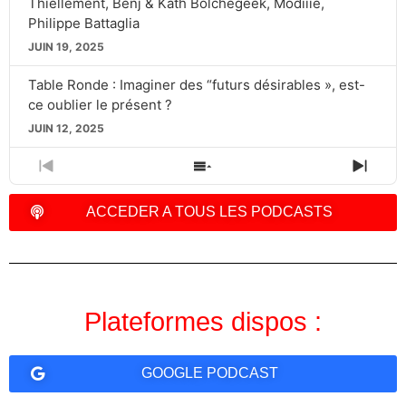
Thiellement, Benj & Kath Bolchegeek, Modiiie,
Philippe Battaglia
JUIN 19, 2025
Table Ronde : Imaginer des “futurs désirables », est-
ce oublier le présent ?
JUIN 12, 2025
PREVIOUS
SHOW
NEXT
EPISODE
EPISODES
EPIS
LIST
ACCEDER A TOUS LES PODCASTS
Plateformes dispos :
GOOGLE PODCAST