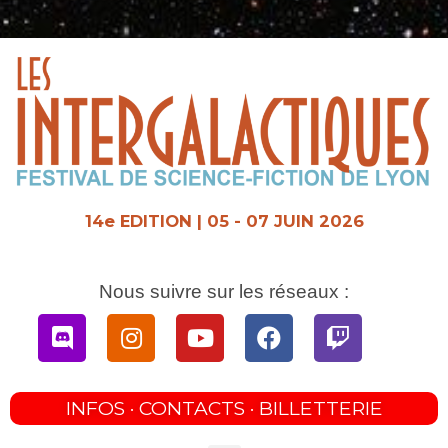
Aller
au
contenu
14e EDITION | 05 - 07 JUIN 2026
Nous suivre sur les réseaux :
Discord
Instagram
Youtube
Facebook
Twitch
INFOS · CONTACTS · BILLETTERIE