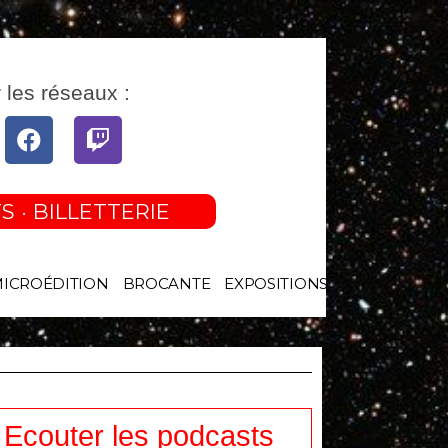
 les réseaux :
tube
Facebook
Twitch
S · BILLETTERIE
MICROÉDITION
BROCANTE
EXPOSITIONS
Ecouter les podcasts