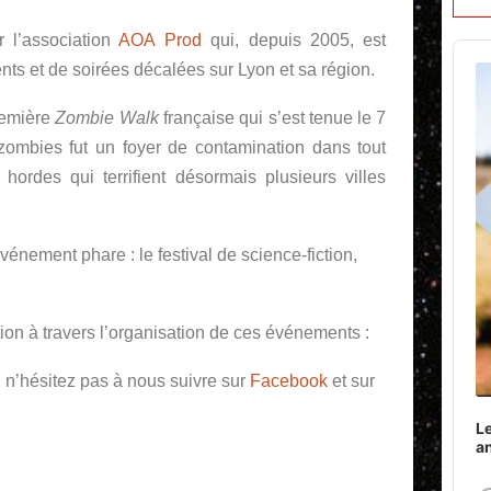
r l’association
AOA Prod
qui, depuis 2005, est
Audi
ts et de soirées décalées sur Lyon et sa région.
Play
première
Zombie Walk
française qui s’est tenue le 7
ombies fut un foyer de contamination dans tout
rdes qui terrifient désormais plusieurs villes
énement phare : le festival de science-fiction,
ion à travers l’organisation de ces événements :
 n’hésitez pas à nous suivre sur
Facebook
et sur
Le
a