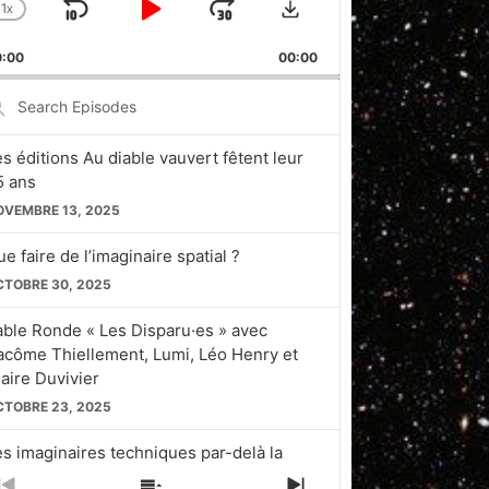
1
X
SKIP
PLAY
JUMP
CHANGE
PLAYBACK
BACKWARD
PAUSE
FORWARD
0:00
RATE
00:00
earch
pisodes
es éditions Au diable vauvert fêtent leur
5 ans
OVEMBRE 13, 2025
e faire de l’imaginaire spatial ?
CTOBRE 30, 2025
able Ronde « Les Disparu·es » avec
acôme Thiellement, Lumi, Léo Henry et
laire Duvivier
CTOBRE 23, 2025
es imaginaires techniques par-delà la
licon Valley