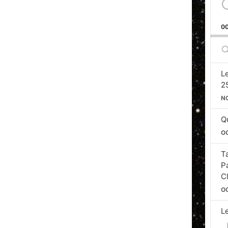
0
S
E
L
2
N
Qu
O
T
P
C
O
L
Si