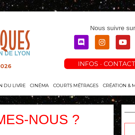
Nous suivre sur
Discord
Instagram
You
INFOS · CONTACT
2026
N DU LIVRE
CINÉMA
COURTS MÉTRAGES
CRÉATION & 
MES-NOUS ?