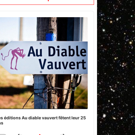
o
er
s éditions Au diable vauvert fêtent leur 25
ns
Download