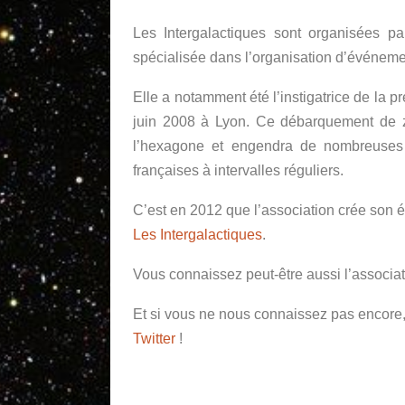
Les Intergalactiques sont organisées pa
spécialisée dans l’organisation d’événemen
Elle a notamment été l’instigatrice de la 
juin 2008 à Lyon. Ce débarquement de z
l’hexagone et engendra de nombreuses ho
françaises à intervalles réguliers.
C’est en 2012 que l’association crée son év
Les Intergalactiques
.
Vous connaissez peut-être aussi l’associat
Et si vous ne nous connaissez pas encore,
Twitter
!