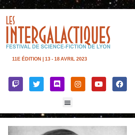
11E ÉDITION | 13 - 18 AVRIL 2023
Twitch
Twitter
Discord
Instagram
Youtube
Face
Menu