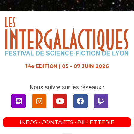
Aller
au
contenu
14e EDITION | 05 - 07 JUIN 2026
Nous suivre sur les réseaux :
Discord
Instagram
Youtube
Facebook
Twitch
INFOS · CONTACTS · BILLETTERIE