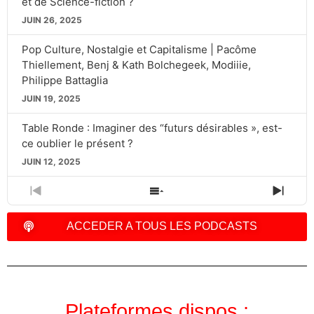
et de Science-fiction ?
JUIN 26, 2025
Pop Culture, Nostalgie et Capitalisme | Pacôme
Thiellement, Benj & Kath Bolchegeek, Modiiie,
Philippe Battaglia
JUIN 19, 2025
Table Ronde : Imaginer des “futurs désirables », est-
ce oublier le présent ?
JUIN 12, 2025
PREVIOUS
SHOW
NEXT
EPISODE
EPISODES
EPIS
LIST
ACCEDER A TOUS LES PODCASTS
Plateformes dispos :