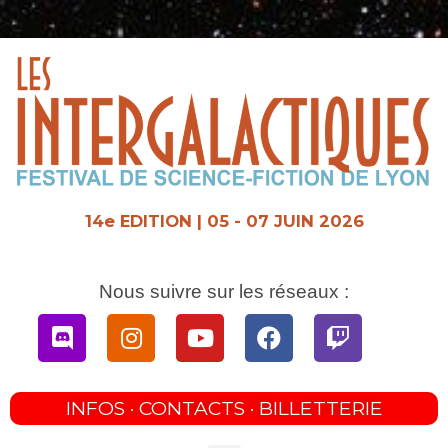
Aller
au
contenu
14e EDITION | 05 - 07 JUIN 2026
Nous suivre sur les réseaux :
Discord
Instagram
Youtube
Facebook
Twitch
INFOS · CONTACTS · BILLETTERIE