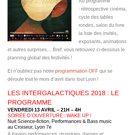
Au programme
: rétrospective cinéma,
cycle des tables
rondes, salon du livre
la liste des invités,
exposants, animations
et autres surprises… Bref, vous retrouvez ci-dessous le
planning global des festivités !
Et n’oubliez pas notre
programmation OFF
qui se
déroule tout le mois d’avril dans tout Lyon !
LES INTERGALACTIQUES 2018 : LE
PROGRAMME
VENDREDI 13 AVRIL – 21H – 4H
SOIRÉE D’OUVERTURE : WAKE UP !
Nuit Science-fiction, Performances & Bass music
au Croiseur, Lyon 7e
À travers performances, musiques, danses et