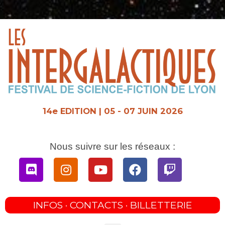
Aller
au
contenu
14e EDITION | 05 - 07 JUIN 2026
Nous suivre sur les réseaux :
Discord
Instagram
Youtube
Facebook
Twitch
INFOS · CONTACTS · BILLETTERIE